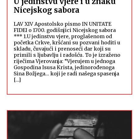
U jedinstvu vjere i u znaku
Nicejskog sabora
LAV XIV Apostolsko pismo IN UNITATE
FIDEI o 1700. godišnjici Nicejskog sabora
*** 1.U jedinstvu vjere, proglašenom od
početka Crkve, kršćani su pozvani hoditi u
skladu, čuvajući i prenoseći dar koji su
primili s ljubavlju i radošću. To je izraženo
riječima Vjerovanja: “Vjerujem u jednoga
Gospodina Isusa Krista, jedinorođenoga
Sina Božjega… koji je radi našega spasenja
[…]