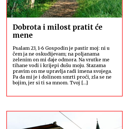
Dobrota i milost pratit će
mene
Psalam 23, 1-6 Gospodin je pastir moj: ni u
čem ja ne oskudijevam; na poljanama
zelenim on mi daje odmora. Na vrutke me
tihane vodi i krijepi dušu moju. Stazama
pravim on me upravlja radi imena svojega.
Pa da mi je i dolinom smrti proći, zla se ne
bojim, jer si ti sa mnom. Tvoj […]