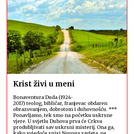
Krist živi u meni
Bonaventura Duda (1924-
2017) teolog, bibličar, franjevac obdaren
obrazovanjem, dobrotom i duhovnošću. ***
Ponavljamo, tek smo na početku uskrsne
vjere. U svjetlu Duhova prva će Crkva
produbljivati sav uskrsni misterij. Ona ga,
kako svjedoče spisi Novoga zavjeta, ne