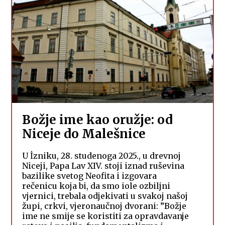
Božje ime kao oružje: od
Niceje do Malešnice
U İzniku, 28. studenoga 2025., u drevnoj
Niceji, Papa Lav XIV. stoji iznad ruševina
bazilike svetog Neofita i izgovara
rečenicu koja bi, da smo iole ozbiljni
vjernici, trebala odjekivati u svakoj našoj
župi, crkvi, vjeronaučnoj dvorani: ”Božje
ime ne smije se koristiti za opravdavanje