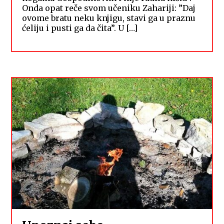
Onda opat reče svom učeniku Zahariji: ”Daj
ovome bratu neku knjigu, stavi ga u praznu
ćeliju i pusti ga da čita”. U […]