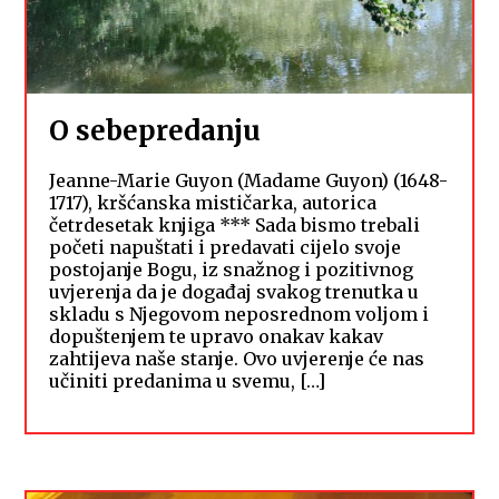
O sebepredanju
Jeanne-Marie Guyon (Madame Guyon) (1648-
1717), kršćanska mističarka, autorica
četrdesetak knjiga *** Sada bismo trebali
početi napuštati i predavati cijelo svoje
postojanje Bogu, iz snažnog i pozitivnog
uvjerenja da je događaj svakog trenutka u
skladu s Njegovom neposrednom voljom i
dopuštenjem te upravo onakav kakav
zahtijeva naše stanje. Ovo uvjerenje će nas
učiniti predanima u svemu, […]