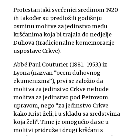
Protestantski svećenici sredinom 1920-
ih također su predložili godišnju
osminu molitve za jedinstvo među
kršćanima koja bi trajala do nedjelje
Duhova (tradicionalne komemoracije
uspostave Crkve).
Abbé Paul Couturier (1881.-1953.) iz
Lyona (nazvan “ocem duhovnog
ekumenizma”), prvi se založio da
molitva za jedinstvo Crkve ne bude
molitva za jedinstvo pod Petrovom
upravom, nego “za jedinstvo Crkve
kako Krist želi, i u skladu sa sredstvima
koja želi”. Time je omogućio da se u
molitvi pridruže i drugi kršćani s