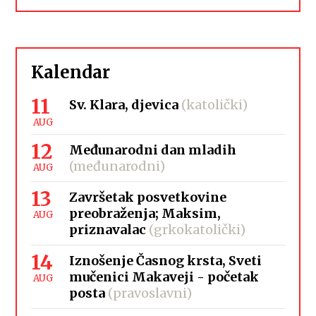
Kalendar
11
Sv. Klara, djevica
(katolički)
AUG
12
Međunarodni dan mladih
(međunarodni)
AUG
13
Završetak posvetkovine
preobraženja; Maksim,
AUG
priznavalac
(grkokatolički)
14
Iznošenje Časnog krsta, Sveti
mučenici Makaveji - početak
AUG
posta
(pravoslavni)