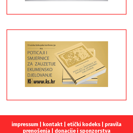
impressum
|
kontakt
|
etički kodeks |
pravila
prenošenja |
donacije i sponzorstva