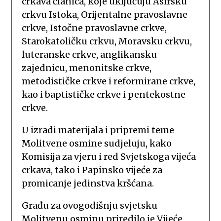
crkava članica, koje uključuju Asirsku
crkvu Istoka, Orijentalne pravoslavne
crkve, Istočne pravoslavne crkve,
Starokatoličku crkvu, Moravsku crkvu,
luteranske crkve, anglikansku
zajednicu, menonitske crkve,
metodističke crkve i reformirane crkve,
kao i baptističke crkve i pentekostne
crkve.
U izradi materijala i pripremi teme
Molitvene osmine sudjeluju, kako
Komisija za vjeru i red Svjetskoga vijeća
crkava, tako i Papinsko vijeće za
promicanje jedinstva kršćana.
Građu za ovogodišnju svjetsku
Molitvenu osminu priredilo je Vijeće