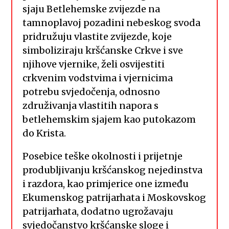
sjaju Betlehemske zvijezde na
tamnoplavoj pozadini nebeskog svoda
pridružuju vlastite zvijezde, koje
simboliziraju kršćanske Crkve i sve
njihove vjernike, želi osvijestiti
crkvenim vodstvima i vjernicima
potrebu svjedočenja, odnosno
združivanja vlastitih napora s
betlehemskim sjajem kao putokazom
do Krista.
Posebice teške okolnosti i prijetnje
produbljivanju kršćanskog nejedinstva
i razdora, kao primjerice one između
Ekumenskog patrijarhata i Moskovskog
patrijarhata, dodatno ugrožavaju
svjedočanstvo kršćanske sloge i