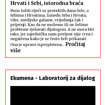
Hrvati i Srbi, istorodna braća
Puno loših riječi se proteklih dana čulo, o
Srbima i Hrvatima, između Srba i Hrvata,
vike, medijske galame, vrijeđanja čak i
prijetnji. Kao da ne možemo ili ne želimo
probleme rješavati dijalogom. A ne mora biti
tako, jer zajednička nam povijest nije crna i
negativna kako je se često želi prikazati.
Pročitaj
Ona je upravo isprepletena…
:
više
Hrvati
i
Srbi,
istorodna
Ekumena - Laboratorij za dijalog
braća