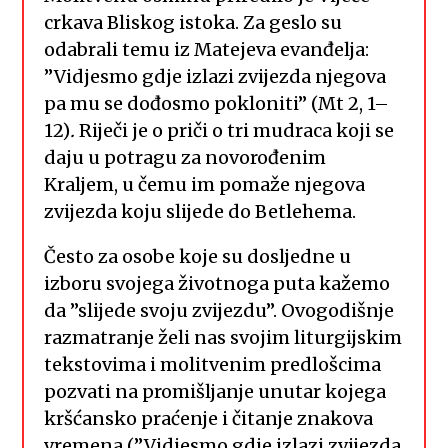
crkava Bliskog istoka. Za geslo su
odabrali temu iz Matejeva evanđelja:
”Vidjesmo gdje izlazi zvijezda njegova
pa mu se dođosmo pokloniti” (Mt 2, 1–
12)
.
Riječi je o priči o tri mudraca koji se
daju u potragu za novorođenim
Kraljem, u čemu im pomaže njegova
zvijezda koju slijede do Betlehema.
Često za osobe koje su dosljedne u
izboru svojega životnoga puta kažemo
da ”slijede svoju zvijezdu”. Ovogodišnje
razmatranje želi nas svojim liturgijskim
tekstovima i molitvenim predlošcima
pozvati na promišljanje unutar kojega
kršćansko praćenje i čitanje znakova
vremena (”Vidjesmo gdje izlazi zvijezda