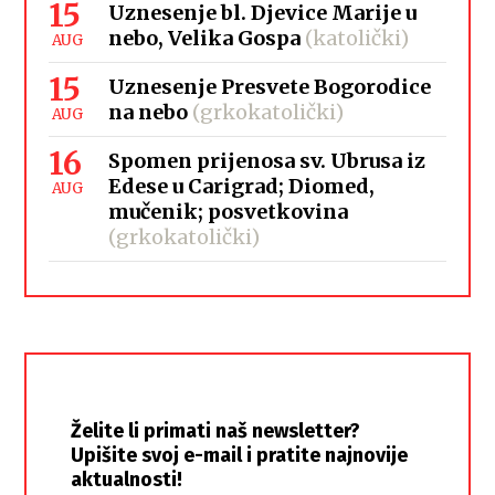
15
Uznesenje bl. Djevice Marije u
nebo, Velika Gospa
(katolički)
AUG
15
Uznesenje Presvete Bogorodice
na nebo
(grkokatolički)
AUG
16
Spomen prijenosa sv. Ubrusa iz
Edese u Carigrad; Diomed,
AUG
mučenik; posvetkovina
(grkokatolički)
Želite li primati naš newsletter?
Upišite svoj e-mail i pratite najnovije
aktualnosti!