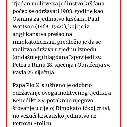
Tjedan molitve za jedinstvo kršćana
počeo se održavati 1908. godine kao
Osmina za jedinstvo kršćana. Paul
Wattson (1863.-1940.), koji je iz
anglikanstva prešao na
rimokatolicizam, predložio je da se
molitva održava u tjednu između
(ondašnjeg) blagdana Ispovijedi sv.
Petra u Rimu 18. siječnja i Obraćenja sv.
Pavla 25. siječnja.
Papa Pio X. službeno je odobrio
održavanje ovoga molitvenog tjedna, a
Benedikt XV. potaknuo njegovo
štovanje u cijeloj Rimokatoličkoj crkvi,
no vežući kršćansko jedinstvo uz
Petrovu Stolicu.