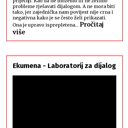
prijetnji. Kao da ne možemo ili ne želimo
probleme rješavati dijalogom. A ne mora biti
tako, jer zajednička nam povijest nije crna i
negativna kako je se često želi prikazati.
Pročitaj
Ona je upravo isprepletena…
:
više
Hrvati
i
Srbi,
istorodna
Ekumena - Laboratorij za dijalog
braća