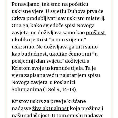
Ponavljamo, tek smo na početku
uskrsne vjere. U svjetlu Duhova prva će
Crkva produbljivati sav uskrsni misterij.
Ona ga, kako svjedoče spisi Novoga
zavjeta, ne doživljava samo kao
prošlost
,
ukoliko je Krist ”u ono vrijeme”
uskrsnuo. Ne doživljava ga niti samo
kao
budućnost
, ukoliko ćemo i mi ”u
posljednji dan svijeta” doživjeti s
Kristom svoje uskrsnuće tijela. Ta je
vjera zapisana već u najstarijem spisu
Novoga zavjeta, u Poslanici
Solunjanima (1 Sol 4, 14-18).
Kristov uskrs za prve je kršćane
nadasve
živa aktualnost
koja prožima i
našu sadašnjost. U tom smislu nadasve