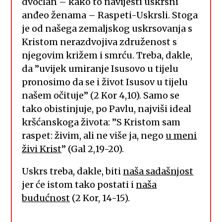
dvočlan – kako to navijesti uskrsni
anđeo ženama – Raspeti-Uskrsli. Stoga
je od našega zemaljskog uskrsovanja s
Kristom nerazdvojiva združenost s
njegovim križem i smrću. Treba, dakle,
da ”uvijek umiranje Isusovo u tijelu
pronosimo da se i život Isusov u tijelu
našem očituje” (2 Kor 4,10). Samo se
tako obistinjuje, po Pavlu, najviši ideal
kršćanskoga života: ”S Kristom sam
raspet: živim, ali ne više ja, nego
u meni
živi Krist
” (Gal 2,19-20).
Uskrs treba, dakle, biti
naša sadašnjost
jer će istom tako postati i
naša
budućnost
(2 Kor, 14-15).