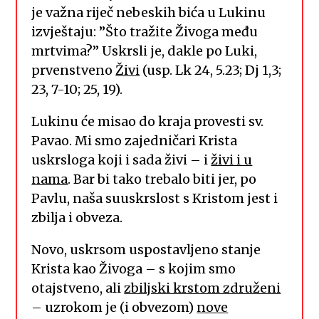
je važna riječ nebeskih bića u Lukinu
izvještaju: ”Što tražite Živoga među
mrtvima?” Uskrsli je, dakle po Luki,
prvenstveno
Živi
(usp. Lk 24, 5.23; Dj 1,3;
23, 7-10; 25, 19).
Lukinu će misao do kraja provesti sv.
Pavao. Mi smo zajedničari Krista
uskrsloga koji i sada živi – i
živi i u
nama
. Bar bi tako trebalo biti jer, po
Pavlu, naša suuskrslost s Kristom jest i
zbilja i obveza.
Novo, uskrsom uspostavljeno stanje
Krista kao Živoga – s kojim smo
otajstveno, ali
zbiljski krstom združeni
– uzrokom je (i obvezom)
nove