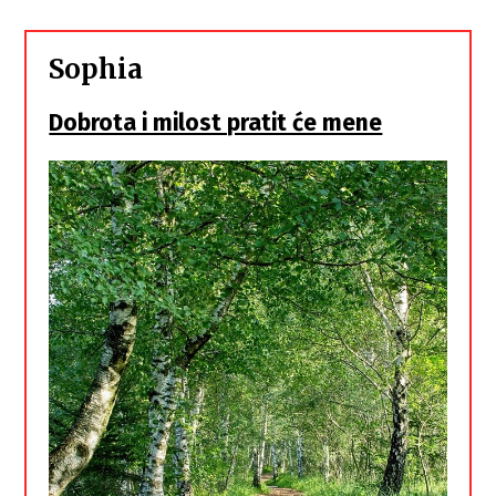
Sophia
Dobrota i milost pratit će mene