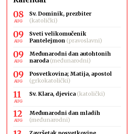
08
Sv. Dominik, prezbiter
(katolički)
AUG
09
Sveti velikomučenik
Pantelejmon
(pravoslavni)
AUG
09
Međunarodni dan autohtonih
naroda
(međunarodni)
AUG
09
Posvetkovina; Matija, apostol
(grkokatolički)
AUG
11
Sv. Klara, djevica
(katolički)
AUG
12
Međunarodni dan mladih
(međunarodni)
AUG
13
Završetak posvetkovine