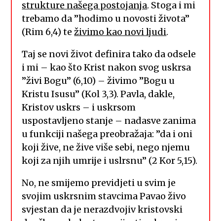
strukture našega postojanja
. Stoga i mi
trebamo da ”hodimo u novosti života”
(Rim 6,4) te
živimo kao novi ljudi
.
Taj se novi život definira tako da odsele
i mi – kao što Krist nakon svog uskrsa
”živi Bogu” (6,10) – živimo ”Bogu u
Kristu Isusu” (Kol 3,3). Pavla, dakle,
Kristov uskrs – i uskrsom
uspostavljeno stanje – nadasve zanima
u funkciji našega preobražaja: ”da i oni
koji žive, ne žive više sebi, nego njemu
koji za njih umrije i uslrsnu” (2 Kor 5,15).
No, ne smijemo previdjeti u svim je
svojim uskrsnim stavcima Pavao živo
svjestan da je nerazdvojiv kristovski