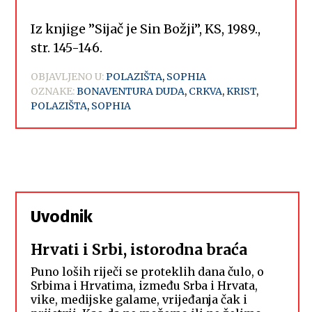
Iz knjige ”Sijač je Sin Božji”, KS, 1989.,
str. 145-146.
OBJAVLJENO U:
POLAZIŠTA
,
SOPHIA
OZNAKE:
BONAVENTURA DUDA
,
CRKVA
,
KRIST
,
POLAZIŠTA
,
SOPHIA
Uvodnik
Hrvati i Srbi, istorodna braća
Puno loših riječi se proteklih dana čulo, o
Srbima i Hrvatima, između Srba i Hrvata,
vike, medijske galame, vrijeđanja čak i