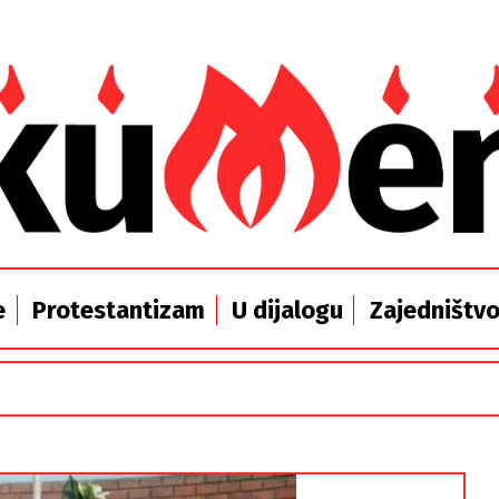
e
Protestantizam
U dijalogu
Zajedništv