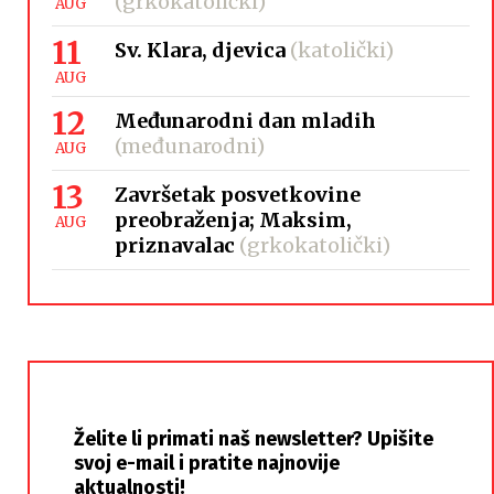
(grkokatolički)
AUG
11
Sv. Klara, djevica
(katolički)
AUG
12
Međunarodni dan mladih
(međunarodni)
AUG
13
Završetak posvetkovine
preobraženja; Maksim,
AUG
priznavalac
(grkokatolički)
Želite li primati naš newsletter? Upišite
svoj e-mail i pratite najnovije
aktualnosti!