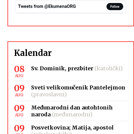
Kalendar
08
Sv. Dominik, prezbiter
(katolički)
AUG
09
Sveti velikomučenik Pantelejmon
(pravoslavni)
AUG
09
Međunarodni dan autohtonih
naroda
(međunarodni)
AUG
09
Posvetkovina; Matija, apostol