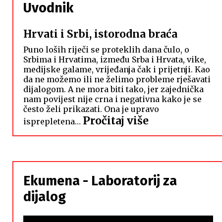
Uvodnik
Hrvati i Srbi, istorodna braća
Puno loših riječi se proteklih dana čulo, o
Srbima i Hrvatima, između Srba i Hrvata, vike,
medijske galame, vrijeđanja čak i prijetnji. Kao
da ne možemo ili ne želimo probleme rješavati
dijalogom. A ne mora biti tako, jer zajednička
nam povijest nije crna i negativna kako je se
često želi prikazati. Ona je upravo
:
Pročitaj više
isprepletena…
Hrvati
i
Srbi,
istorodna
Ekumena - Laboratorij za
braća
dijalog