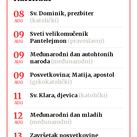
08
Sv. Dominik, prezbiter
(katolički)
AUG
09
Sveti velikomučenik
Pantelejmon
(pravoslavni)
AUG
09
Međunarodni dan autohtonih
naroda
(međunarodni)
AUG
09
Posvetkovina; Matija, apostol
(grkokatolički)
AUG
11
Sv. Klara, djevica
(katolički)
AUG
12
Međunarodni dan mladih
(međunarodni)
AUG
13
Završetak posvetkovine