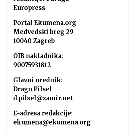
Europress
Portal Ekumena.org
Medvedski breg 29
10040 Zagreb
OIB nakladnika:
90075931812
Glavni urednik:
Drago Pilsel
d.pilsel@zamir.net
E-adresa redakcije:
ekumena@ekumena.org