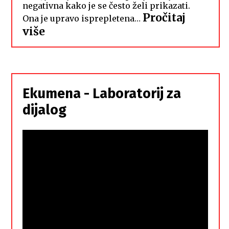
negativna kako je se često želi prikazati.
Pročitaj
Ona je upravo isprepletena…
:
više
Hrvati
i
Srbi,
istorodna
Ekumena - Laboratorij za
braća
dijalog