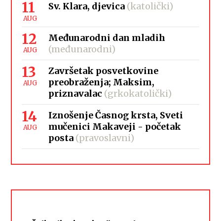
11
Sv. Klara, djevica
(katolički)
AUG
12
Međunarodni dan mladih
(međunarodni)
AUG
13
Završetak posvetkovine
preobraženja; Maksim,
AUG
priznavalac
(grkokatolički)
14
Iznošenje Časnog krsta, Sveti
mučenici Makaveji - početak
AUG
posta
(pravoslavni)