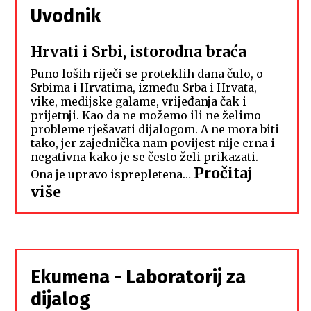
Uvodnik
Hrvati i Srbi, istorodna braća
Puno loših riječi se proteklih dana čulo, o
Srbima i Hrvatima, između Srba i Hrvata,
vike, medijske galame, vrijeđanja čak i
prijetnji. Kao da ne možemo ili ne želimo
probleme rješavati dijalogom. A ne mora biti
tako, jer zajednička nam povijest nije crna i
negativna kako je se često želi prikazati.
Pročitaj
Ona je upravo isprepletena…
:
više
Hrvati
i
Srbi,
istorodna
Ekumena - Laboratorij za
braća
dijalog