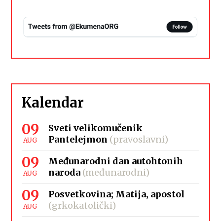
Kalendar
09
Sveti velikomučenik
Pantelejmon
(pravoslavni)
AUG
09
Međunarodni dan autohtonih
naroda
(međunarodni)
AUG
09
Posvetkovina; Matija, apostol
(grkokatolički)
AUG