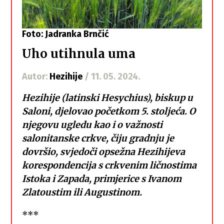
Foto: Jadranka Brnčić
Uho utihnula uma
Autor:
Hezihije
/ 11. 05. 2024.
Hezihije (latinski Hesychius),
biskup u
Saloni, djelovao početkom 5. stoljeća. O
njegovu ugledu kao i o važnosti
salonitanske crkve, čiju gradnju je
dovršio, svjedoči opsežna Hezihijeva
korespondencija s crkvenim ličnostima
Istoka i Zapada, primjerice s Ivanom
Zlatoustim ili Augustinom.
***