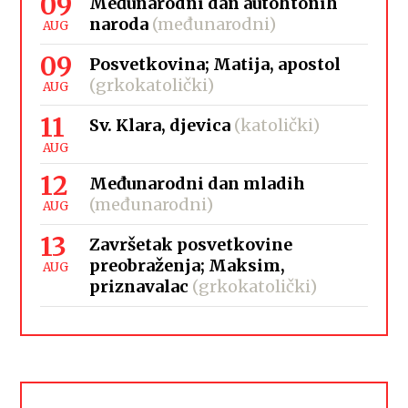
09
Međunarodni dan autohtonih
naroda
(međunarodni)
AUG
09
Posvetkovina; Matija, apostol
(grkokatolički)
AUG
11
Sv. Klara, djevica
(katolički)
AUG
12
Međunarodni dan mladih
(međunarodni)
AUG
13
Završetak posvetkovine
preobraženja; Maksim,
AUG
priznavalac
(grkokatolički)