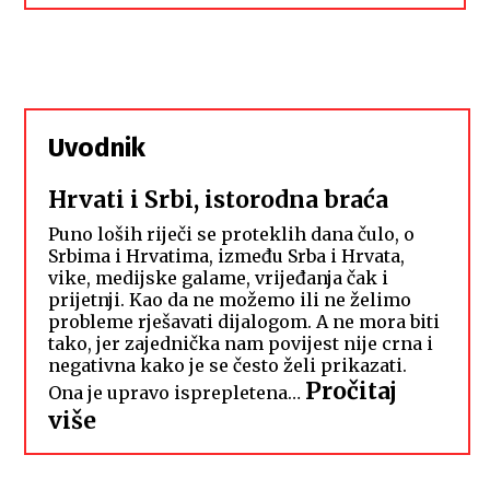
Uvodnik
Hrvati i Srbi, istorodna braća
Puno loših riječi se proteklih dana čulo, o
Srbima i Hrvatima, između Srba i Hrvata,
vike, medijske galame, vrijeđanja čak i
prijetnji. Kao da ne možemo ili ne želimo
probleme rješavati dijalogom. A ne mora biti
tako, jer zajednička nam povijest nije crna i
negativna kako je se često želi prikazati.
Pročitaj
Ona je upravo isprepletena…
:
više
Hrvati
i