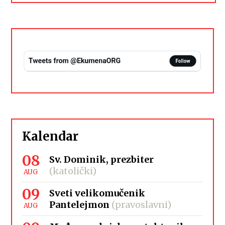
Kalendar
08
Sv. Dominik, prezbiter
(katolički)
AUG
09
Sveti velikomučenik
Pantelejmon
(pravoslavni)
AUG