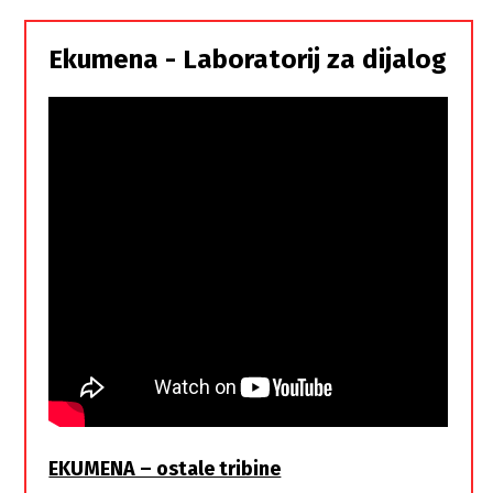
Srbi,
istorodna
Ekumena - Laboratorij za dijalog
braća
EKUMENA – ostale tribine