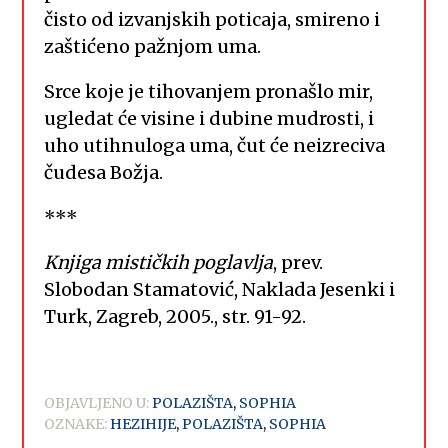
čisto od izvanjskih poticaja, smireno i
zaštićeno pažnjom uma.
Srce koje je tihovanjem pronašlo mir,
ugledat će visine i dubine mudrosti, i
uho utihnuloga uma, čut će neizreciva
čudesa Božja.
***
Knjiga mističkih poglavlja
, prev.
Slobodan Stamatović, Naklada Jesenki i
Turk, Zagreb, 2005., str. 91-92.
OBJAVLJENO U:
POLAZIŠTA
,
SOPHIA
OZNAKE:
HEZIHIJE
,
POLAZIŠTA
,
SOPHIA