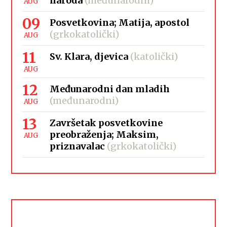
naroda
(međunarodni)
AUG
09
Posvetkovina; Matija, apostol
(grkokatolički)
AUG
11
Sv. Klara, djevica
(katolički)
AUG
12
Međunarodni dan mladih
(međunarodni)
AUG
13
Završetak posvetkovine
preobraženja; Maksim,
AUG
priznavalac
(grkokatolički)