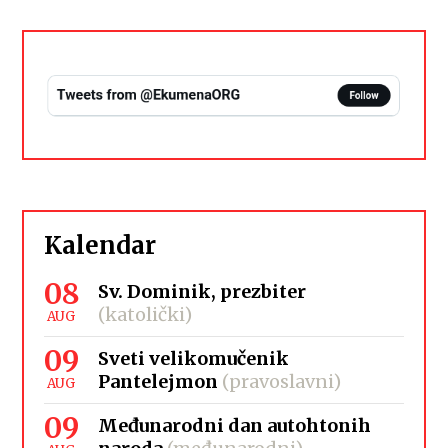
Kalendar
08
Sv. Dominik, prezbiter
(katolički)
AUG
09
Sveti velikomučenik
Pantelejmon
(pravoslavni)
AUG
09
Međunarodni dan autohtonih