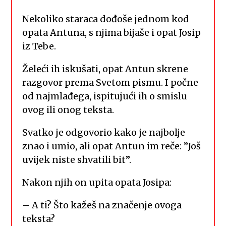
Nekoliko staraca dođoše jednom kod
opata Antuna, s njima bijaše i opat Josip
iz Tebe.
Želeći ih iskušati, opat Antun skrene
razgovor prema Svetom pismu. I počne
od najmlađega, ispitujući ih o smislu
ovog ili onog teksta.
Svatko je odgovorio kako je najbolje
znao i umio, ali opat Antun im reče: ”Još
uvijek niste shvatili bit”.
Nakon njih on upita opata Josipa:
– A ti? Što kažeš na značenje ovoga
teksta?