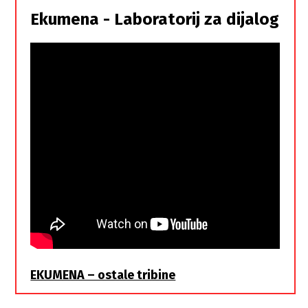
istorodna
Ekumena - Laboratorij za dijalog
braća
EKUMENA – ostale tribine