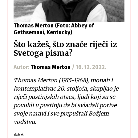
Thomas Merton (Foto: Abbey of
Gethsemani, Kentucky)
Što kažeš, što znače riječi iz
Svetoga pisma?
Autor:
Thomas Merton
/ 16. 12. 2022.
Thomas Merton (1915-1968), monah i
kontemplativac 20. stoljeća, skupljao je
riječi pustinjskih otaca, ljudi koji su se
povukli u pustinju da bi svladali porive
svoje naravi i sve prepuštali Božjem
vodstvu.
***