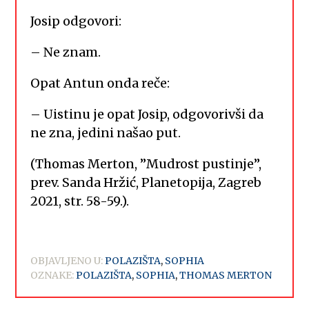
Josip odgovori:
– Ne znam.
Opat Antun onda reče:
– Uistinu je opat Josip, odgovorivši da
ne zna, jedini našao put.
(Thomas Merton, ”Mudrost pustinje”,
prev. Sanda Hržić, Planetopija, Zagreb
2021, str. 58-59.).
OBJAVLJENO U:
POLAZIŠTA
,
SOPHIA
OZNAKE:
POLAZIŠTA
,
SOPHIA
,
THOMAS MERTON