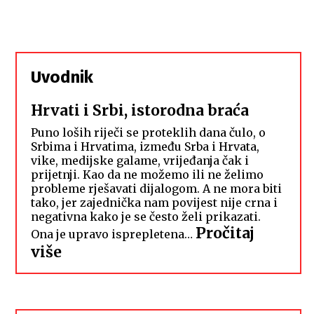
Uvodnik
Hrvati i Srbi, istorodna braća
Puno loših riječi se proteklih dana čulo, o
Srbima i Hrvatima, između Srba i Hrvata,
vike, medijske galame, vrijeđanja čak i
prijetnji. Kao da ne možemo ili ne želimo
probleme rješavati dijalogom. A ne mora biti
tako, jer zajednička nam povijest nije crna i
negativna kako je se često želi prikazati.
Pročitaj
Ona je upravo isprepletena…
:
više
Hrvati
i
Srbi,