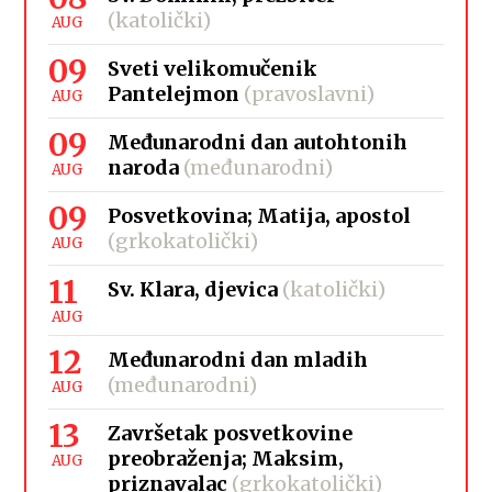
(katolički)
AUG
09
Sveti velikomučenik
Pantelejmon
(pravoslavni)
AUG
09
Međunarodni dan autohtonih
naroda
(međunarodni)
AUG
09
Posvetkovina; Matija, apostol
(grkokatolički)
AUG
11
Sv. Klara, djevica
(katolički)
AUG
12
Međunarodni dan mladih
(međunarodni)
AUG
13
Završetak posvetkovine
preobraženja; Maksim,
AUG
priznavalac
(grkokatolički)