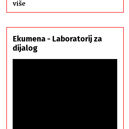
:
više
Hrvati
i
Srbi,
istorodna
Ekumena - Laboratorij za
braća
dijalog