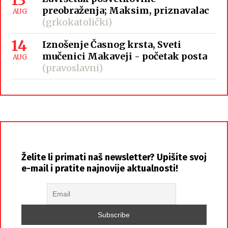
preobraženja; Maksim, priznavalac
AUG
(grkokatolički)
14
Iznošenje Časnog krsta, Sveti
mučenici Makaveji - početak posta
AUG
(pravoslavni)
Želite li primati naš newsletter? Upišite svoj
e-mail i pratite najnovije aktualnosti!