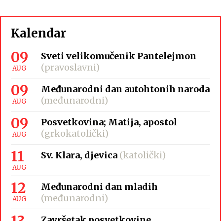
Kalendar
09
Sveti velikomučenik Pantelejmon
(pravoslavni)
AUG
09
Međunarodni dan autohtonih naroda
(međunarodni)
AUG
09
Posvetkovina; Matija, apostol
(grkokatolički)
AUG
11
Sv. Klara, djevica
(katolički)
AUG
12
Međunarodni dan mladih
(međunarodni)
AUG
13
Završetak posvetkovine