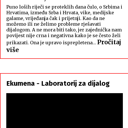
Puno loših riječi se proteklih dana čulo, o Srbima i
Hrvatima, između Srba i Hrvata, vike, medijske
galame, vrijeđanja čak i prijetnji. Kao da ne
možemo ili ne želimo probleme rješavati
dijalogom. A ne mora biti tako, jer zajednička nam
povijest nije crna i negativna kako je se često želi
Pročitaj
prikazati. Ona je upravo isprepletena…
:
više
Hrvati
i
Srbi,
istorodna
Ekumena - Laboratorij za dijalog
braća