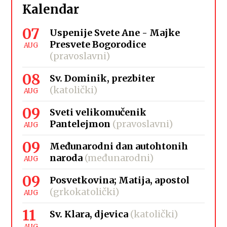
Kalendar
07
Uspenije Svete Ane - Majke
Presvete Bogorodice
AUG
(pravoslavni)
08
Sv. Dominik, prezbiter
(katolički)
AUG
09
Sveti velikomučenik
Pantelejmon
(pravoslavni)
AUG
09
Međunarodni dan autohtonih
naroda
(međunarodni)
AUG
09
Posvetkovina; Matija, apostol
(grkokatolički)
AUG
11
Sv. Klara, djevica
(katolički)
AUG