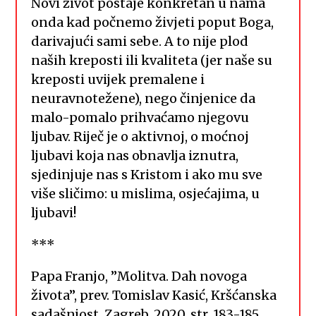
Novi život postaje konkretan u nama
onda kad počnemo živjeti poput Boga,
darivajući sami sebe. A to nije plod
naših kreposti ili kvaliteta (jer naše su
kreposti uvijek premalene i
neuravnotežene), nego činjenice da
malo-pomalo prihvaćamo njegovu
ljubav. Riječ je o aktivnoj, o moćnoj
ljubavi koja nas obnavlja iznutra,
sjedinjuje nas s Kristom i ako mu sve
više sličimo: u mislima, osjećajima, u
ljubavi!
***
Papa Franjo, ”Molitva. Dah novoga
života”, prev. Tomislav Kasić, Kršćanska
sadašnjost, Zagreb, 2020, str. 183-185.