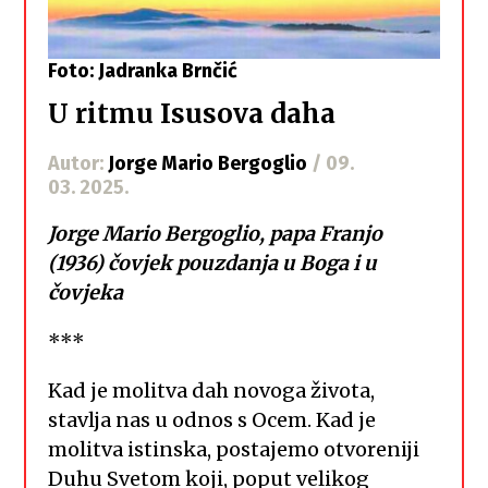
Foto: Jadranka Brnčić
U ritmu Isusova daha
Autor:
Jorge Mario Bergoglio
/ 09.
03. 2025.
Jorge Mario Bergoglio, papa Franjo
(1936) čovjek pouzdanja u Boga i u
čovjeka
***
Kad je molitva dah novoga života,
stavlja nas u odnos s Ocem. Kad je
molitva istinska, postajemo otvoreniji
Duhu Svetom koji, poput velikog