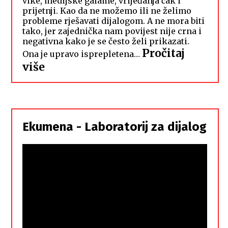
vike, medijske galame, vrijeđanja čak i
prijetnji. Kao da ne možemo ili ne želimo
probleme rješavati dijalogom. A ne mora biti
tako, jer zajednička nam povijest nije crna i
negativna kako je se često želi prikazati.
Pročitaj
Ona je upravo isprepletena…
:
više
Hrvati
i
Srbi,
istorodna
Ekumena - Laboratorij za dijalog
braća