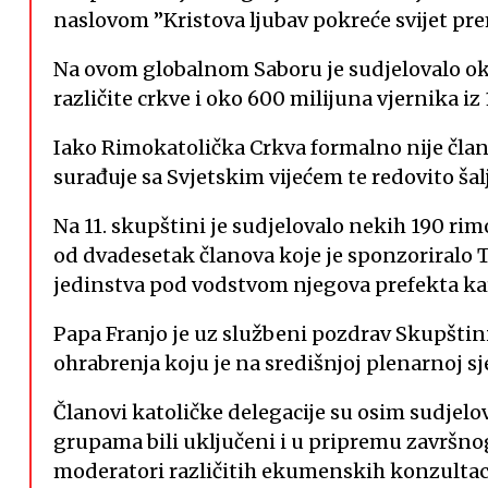
naslovom ”Kristova ljubav pokreće svijet pre
Na ovom globalnom Saboru je sudjelovalo oko
različite crkve i oko 600 milijuna vjernika iz 
Iako Rimokatolička Crkva formalno nije član
surađuje sa Svjetskim vijećem te redovito ša
Na 11. skupštini je sudjelovalo nekih 190 ri
od dvadesetak članova koje je sponzoriralo 
jedinstva pod vodstvom njegova prefekta ka
Papa Franjo je uz službeni pozdrav Skupštin
ohrabrenja koju je na središnjoj plenarnoj sj
Članovi katoličke delegacije su osim sudjel
grupama bili uključeni i u pripremu završnog
moderatori različitih ekumenskih konzultaci