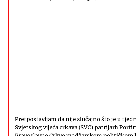
Pretpostavljam da nije slučajno što je u tj
Svjetskog vijeća crkava (SVC) patrijarh Porfir
Pravoslavne Crkve madžarskom političkom lid