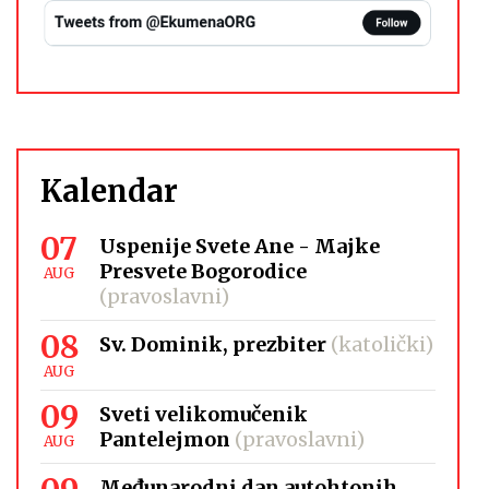
Kalendar
07
Uspenije Svete Ane - Majke
Presvete Bogorodice
AUG
(pravoslavni)
08
Sv. Dominik, prezbiter
(katolički)
AUG
09
Sveti velikomučenik
Pantelejmon
(pravoslavni)
AUG
Međunarodni dan autohtonih