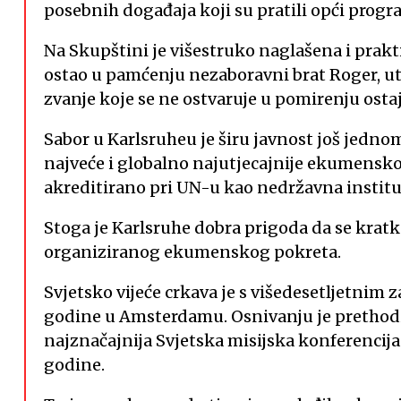
posebnih događaja koji su pratili opći progr
Na Skupštini je višestruko naglašena i prak
ostao u pamćenju nezaboravni brat Roger, ut
zvanje koje se ne ostvaruje u pomirenju ostaj
Sabor u Karlsruheu je širu javnost još jednom
najveće i globalno najutjecajnije ekumensko t
akreditirano pri UN-u kao nedržavna instituc
Stoga je Karlsruhe dobra prigoda da se krat
organiziranog ekumenskog pokreta.
Svjetsko vijeće crkava je s višedesetljetni
godine u Amsterdamu. Osnivanju je prethodio 
najznačajnija Svjetska misijska konferenci
godine.