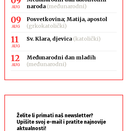
09
naroda
(međunarodni)
AUG
09
Posvetkovina; Matija, apostol
(grkokatolički)
AUG
11
Sv. Klara, djevica
(katolički)
AUG
12
Međunarodni dan mladih
(međunarodni)
AUG
Želite li primati naš newsletter?
Upišite svoj e-mail i pratite najnovije
aktualnosti!