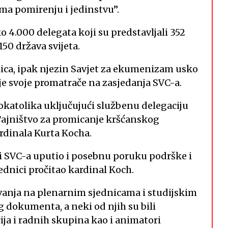
ma pomirenju i jedinstvu”.
 4.000 delegata koji su predstavljali 352
150 država svijeta.
ica, ipak njezin Savjet za ekumenizam usko
lje svoje promatrače na zasjedanja SVC-a.
mokatolika uključujući službenu delegaciju
Tajništvo za promicanje kršćanskog
rdinala Kurta Kocha.
i SVC-a uputio i posebnu poruku podrške i
ednici pročitao kardinal Koch.
ovanja na plenarnim sjednicama i studijskim
 dokumenta, a neki od njih su bili
ja i radnih skupina kao i animatori