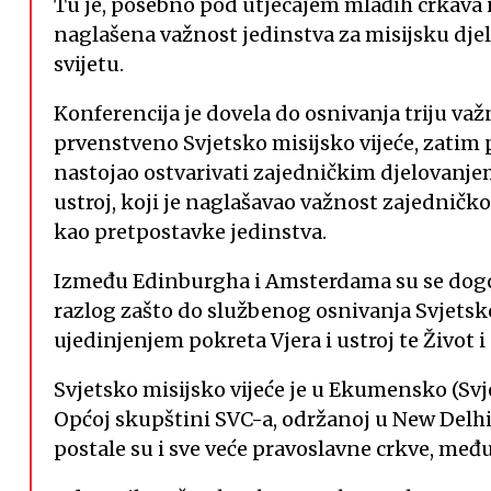
Tu je, posebno pod utjecajem mlađih crkava 
naglašena važnost jedinstva za misijsku djel
svijetu.
Konferencija je dovela do osnivanja triju va
prvenstveno Svjetsko misijsko vijeće, zatim p
nastojao ostvarivati zajedničkim djelovanjem
ustroj, koji je naglašavao važnost zajedničk
kao pretpostavke jedinstva.
Između Edinburgha i Amsterdama su se dogodil
razlog zašto do službenog osnivanja Svjetsko
ujedinjenjem pokreta Vjera i ustroj te Život i
Svjetsko misijsko vijeće je u Ekumensko (Svje
Općoj skupštini SVC-a, održanoj u New Delhi
postale su i sve veće pravoslavne crkve, međ