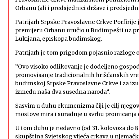
Orbanu (ali i predsjednici države i predsje
Patrijarh Srpske Pravoslavne Crkve Porfirije
premijeru Orbanu uručio u Budimpešti uz pri
Lukijana, episkopa budimskog.
Patrijarh je tom prigodom pojasnio razloge 
”Ovo visoko odlikovanje je dodeljeno gospo
promovisanje tradicionalnih hrišćanskih vre
budimskoj Srpske Pravoslavne Crkve i za izuz
između naša dva susedna naroda”.
Sasvim u duhu ekumenizma čiji je cilj njegova
mostove mira i suradnje u svrhu promicanja 
U tom duhu je nedavno (od 31. kolovoza do 8
skupština Svjetskog vijeća crkava u njema