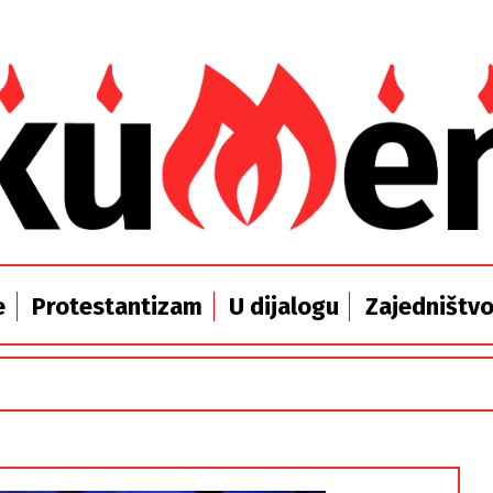
e
Protestantizam
U dijalogu
Zajedništv