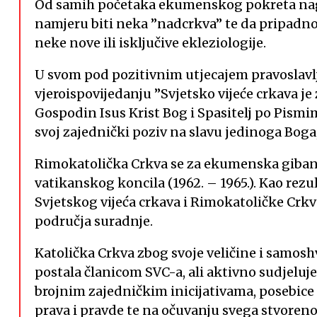
Od samih početaka ekumenskog pokreta nagl
namjeru biti neka ”nadcrkva” te da pripadno
neke nove ili isključive ekleziologije.
U svom pod pozitivnim utjecajem pravoslavl
vjeroispovijedanju ”Svjetsko vijeće crkava je
Gospodin Isus Krist Bog i Spasitelj po Pismim
svoj zajednički poziv na slavu jedinoga Boga,
Rimokatolička Crkva se za ekumenska giban
vatikanskog koncila (1962. – 1965.). Kao rez
Svjetskog vijeća crkava i Rimokatoličke Crkv
područja suradnje.
Katolička Crkva zbog svoje veličine i samos
postala članicom SVC-a, ali aktivno sudjeluje 
brojnim zajedničkim inicijativama, posebice 
prava i pravde te na očuvanju svega stvoreno