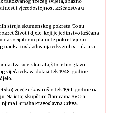
iz takozvanog Trećeg svijeta, snažno
atnost i vjerodostojnost kršćanstva u
žnih struja ekumenskog pokreta. To su
okret Život i djelo, koji je jedinstvo kršćana
 na socijalnom planu te pokret Vjera i
og nauka i usklađivanja crkvenih struktura
a dva svjetska rata, što je bio glavni
g vijeća crkava dolazi tek 1948. godine
 djelo
.
tsko) vijeće crkava ušlo tek 1961. godine na
ju. Na istoj skupštini članicama SVC-a
u njima i Srpska Pravoslavna Crkva.