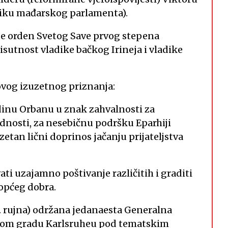
dniku mađarskog parlamenta).
 je orden Svetog Save prvog stepena
sutnost vladike bačkog Irineja i vladike
ovog izuzetnog priznanja:
dinu Orbanu u znak zahvalnosti za
dnosti, za nesebičnu podršku Eparhiji
etan lični doprinos jačanju prijateljstva
ti uzajamno poštivanje različitih i graditi
općeg dobra.
. rujna) održana jedanaesta Generalna
čkom gradu Karlsruheu pod tematskim