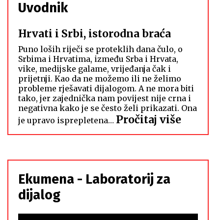
Uvodnik
Hrvati i Srbi, istorodna braća
Puno loših riječi se proteklih dana čulo, o
Srbima i Hrvatima, između Srba i Hrvata,
vike, medijske galame, vrijeđanja čak i
prijetnji. Kao da ne možemo ili ne želimo
probleme rješavati dijalogom. A ne mora biti
tako, jer zajednička nam povijest nije crna i
negativna kako je se često želi prikazati. Ona
:
Pročitaj više
je upravo isprepletena…
Hrvati
i
Srbi,
istoro
Ekumena - Laboratorij za
braća
dijalog