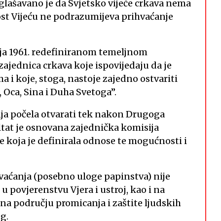
ašavano je da Svjetsko vijeće crkava nema
st Vijeću ne podrazumijeva prihvaćanje
ja 1961. redefiniranom temeljnom
 zajednica crkava koje ispovijedaju da je
a i koje, stoga, nastoje zajedno ostvariti
 Oca, Sina i Duha Svetoga”.
ja počela otvarati tek nakon Drugoga
ultat je osnovana zajednička komisija
e koja je definirala odnose te mogućnosti i
hvaćanja (posebno uloge papinstva) nije
u povjerenstvu Vjera i ustroj, kao i na
na području promicanja i zaštite ljudskih
g.