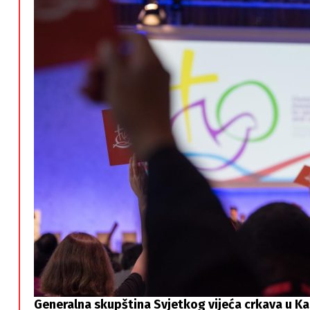
Generalna skupština Svjetkog vijeća crkava u Kar