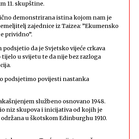
am 11. skupštine.
tično demonstrirana istina kojom nam je
emeljitelj zajednice iz Taizea: ”Ekumensko
e prividno”.
 podsjetio da je Svjetsko vijeće crkava
ijelo u svijetu te da nije bez razloga
ija.
ko podsjetimo povijesti nastanka
m zakašnjenjem službeno osnovano 1948.
niz skupova i inicijativa od kojih je
ja održana u škotskom Edinburghu 1910.