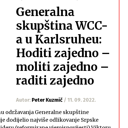
Generalna
skupština WCC-
a u Karlsruheu:
Hoditi zajedno –
moliti zajedno –
raditi zajedno
Autor:
Peter Kuzmič
/ 11. 09. 2022.
ednu održavanja Generalne skupštine
ije dodijelio najviše odlikovanje Srpske
eru (reformirane vjeroispovijesti) Viktoru