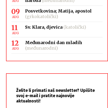
naroda
(međunarodni)
AUG
09
Posvetkovina; Matija, apostol
(grkokatolički)
AUG
11
Sv. Klara, djevica
(katolički)
AUG
12
Međunarodni dan mladih
(međunarodni)
AUG
Želite li primati naš newsletter? Upišite
svoj e-mail i pratite najnovije
aktualnosti!