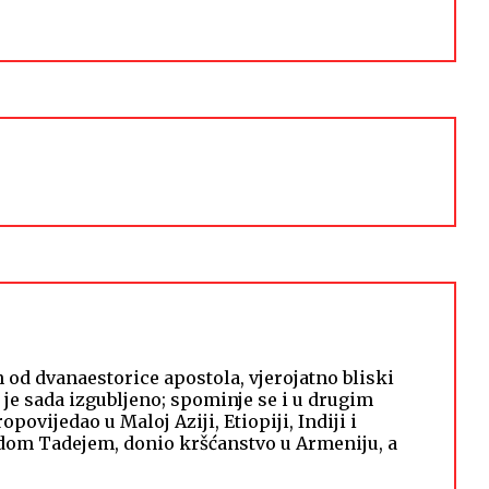
 od dvanaestorice apostola, vjerojatno bliski
e je sada izgubljeno; spominje se i u drugim
vijedao u Maloj Aziji, Etiopiji, Indiji i
udom Tadejem, donio kršćanstvo u Armeniju, a