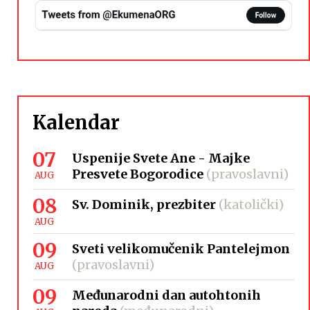
Kalendar
07
Uspenije Svete Ane - Majke
Presvete Bogorodice
(pravoslavni)
AUG
08
Sv. Dominik, prezbiter
(katolički)
AUG
09
Sveti velikomučenik Pantelejmon
(pravoslavni)
AUG
09
Međunarodni dan autohtonih