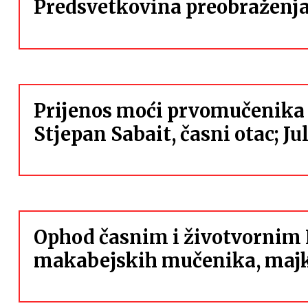
Predsvetkovina preobraženja
Prijenos moći prvomučenika 
Stjepan Sabait, časni otac; Ju
Ophod časnim i životvorni
makabejskih mučenika, majka