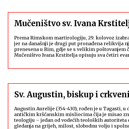
Mučeništvo sv. Ivana Krstitel
Prema Rimskom martirologiju, 29. kolovoz izabran
jer na današnji je drugi put pronađena relikvija n
prenesena u Rim, gdje se s velikim poštovanjem 
Mučeništvo Ivana Krstitelja opisuju sva četiri eva
Sv. Augustin, biskup i crkveni
Augustin Aurelije (354-430), rođen je u Tagasti, u
antičkim kršćanskim misliocima čija je misao zn
teologiju – jedan od vodećih teoloških autoritet
gledanja na grijeh, milost, slobodnu volju i spoln