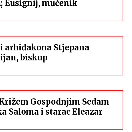
; Eusignij, mučenik
i arhiđakona Stjepana
lijan, biskup
m Križem Gospodnjim Sedam
 Saloma i starac Eleazar