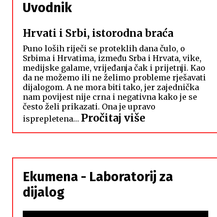
Uvodnik
Hrvati i Srbi, istorodna braća
Puno loših riječi se proteklih dana čulo, o
Srbima i Hrvatima, između Srba i Hrvata, vike,
medijske galame, vrijeđanja čak i prijetnji. Kao
da ne možemo ili ne želimo probleme rješavati
dijalogom. A ne mora biti tako, jer zajednička
nam povijest nije crna i negativna kako je se
često želi prikazati. Ona je upravo
:
Pročitaj više
isprepletena…
Hrvati
i
Srbi,
istorodna
Ekumena - Laboratorij za
braća
dijalog