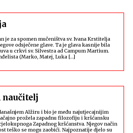
ja
 je za spomen mučeništva sv. Ivana Krstitelja
jegove odsječene glave. Ta je glava kasnije bila
čuva u crkvi sv. Silvestra ad Campum Martium.
nđelista (Marko, Matej, Luka […]
 naučitelj
 današnjem Alžiru i bio je među najutjecajnijim
ačajno prožela zapadnu filozofiju i kršćansku
a cjelokupnoga Zapadnog kršćanstva. Njegov način
ost teško se mogu zaobići. Najpoznatije djelo su