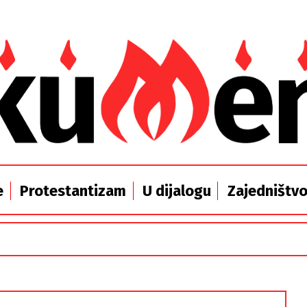
e
Protestantizam
U dijalogu
Zajedništv