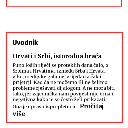
Uvodnik
Hrvati i Srbi, istorodna braća
Puno loših riječi se proteklih dana čulo, o
Srbima i Hrvatima, između Srba i Hrvata,
vike, medijske galame, vrijeđanja čak i
prijetnji. Kao da ne možemo ili ne želimo
probleme rješavati dijalogom. A ne mora biti
tako, jer zajednička nam povijest nije crna i
negativna kako je se često želi prikazati.
Pročitaj
Ona je upravo isprepletena…
:
više
Hrvati