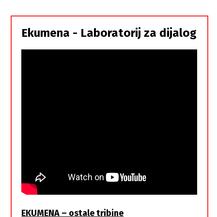
i
Srbi,
istorodna
Ekumena - Laboratorij za dijalog
braća
EKUMENA – ostale tribine