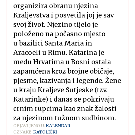
organizira obranu njezina
Kraljevstva i posvetila joj je sav
svoj život. Njezino tijelo je
položeno na počasno mjesto
u bazilici Santa Maria in
Aracoeli u Rimu. Katarina je
među Hrvatima u Bosni ostala
zapamćena kroz brojne običaje,
pjesme, kazivanja i legende. Žene
u kraju Kraljeve Sutjeske (tzv.
Katarinke) i danas se pokrivaju
crnim rupcima kao znak žalosti
za njezinom tužnom sudbinom.
OBJAVLJENO U:
KALENDAR
OZNAKE:
KATOLIČKI