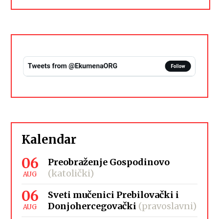
Kalendar
06
Preobraženje Gospodinovo
(katolički)
AUG
06
Sveti mučenici Prebilovački i
Donjohercegovački
(pravoslavni)
AUG