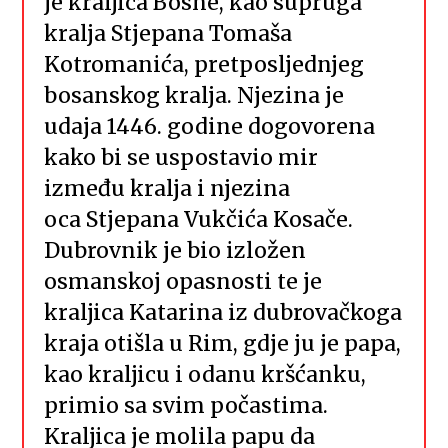
je kraljica Bosne, kao supruga
kralja Stjepana Tomaša
Kotromanića, pretposljednjeg
bosanskog kralja. Njezina je
udaja 1446. godine dogovorena
kako bi se uspostavio mir
između kralja i njezina
oca Stjepana Vukčića Kosače.
Dubrovnik je bio izložen
osmanskoj opasnosti te je
kraljica Katarina iz dubrovačkoga
kraja otišla u Rim, gdje ju je papa,
kao kraljicu i odanu kršćanku,
primio sa svim počastima.
Kraljica je molila papu da