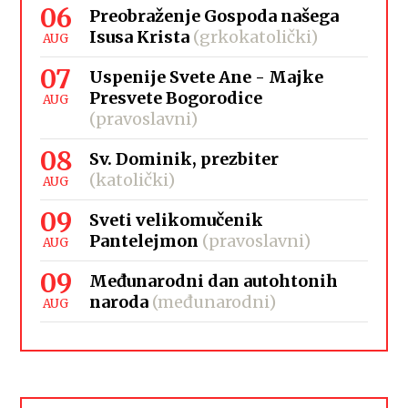
06
Preobraženje Gospoda našega
Isusa Krista
(grkokatolički)
AUG
07
Uspenije Svete Ane - Majke
Presvete Bogorodice
AUG
(pravoslavni)
08
Sv. Dominik, prezbiter
(katolički)
AUG
09
Sveti velikomučenik
Pantelejmon
(pravoslavni)
AUG
09
Međunarodni dan autohtonih
naroda
(međunarodni)
AUG