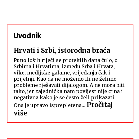
Uvodnik
Hrvati i Srbi, istorodna braća
Puno loših riječi se proteklih dana čulo, o
Srbima i Hrvatima, između Srba i Hrvata,
vike, medijske galame, vrijeđanja čak i
prijetnji. Kao da ne možemo ili ne želimo
probleme rješavati dijalogom. A ne mora biti
tako, jer zajednička nam povijest nije crna i
negativna kako je se često želi prikazati.
Pročitaj
Ona je upravo isprepletena…
:
više
Hrvati
i
Srbi,