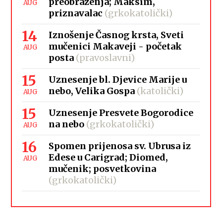
preobraženja; Maksim,
AUG
priznavalac
(grkokatolički)
14
Iznošenje Časnog krsta, Sveti
mučenici Makaveji - početak
AUG
posta
(pravoslavni)
15
Uznesenje bl. Djevice Marije u
nebo, Velika Gospa
(katolički)
AUG
15
Uznesenje Presvete Bogorodice
na nebo
(grkokatolički)
AUG
16
Spomen prijenosa sv. Ubrusa iz
Edese u Carigrad; Diomed,
AUG
mučenik; posvetkovina
(grkokatolički)