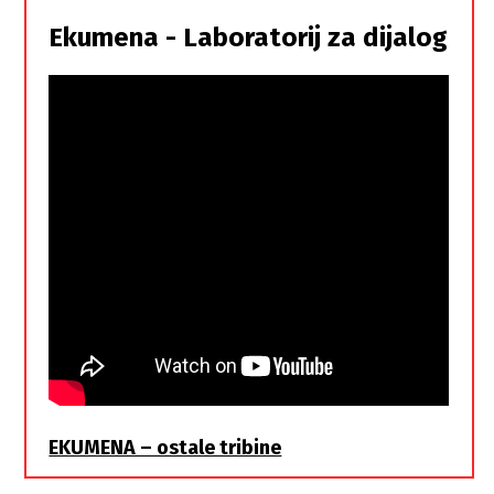
istorodna
Ekumena - Laboratorij za dijalog
braća
EKUMENA – ostale tribine