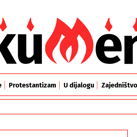
e
Protestantizam
U dijalogu
Zajedništv