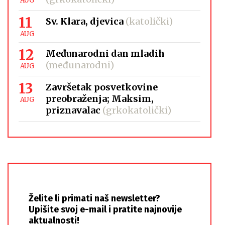
AUG
11
Sv. Klara, djevica
(katolički)
AUG
12
Međunarodni dan mladih
(međunarodni)
AUG
13
Završetak posvetkovine
preobraženja; Maksim,
AUG
priznavalac
(grkokatolički)
Želite li primati naš newsletter?
Upišite svoj e-mail i pratite najnovije
aktualnosti!