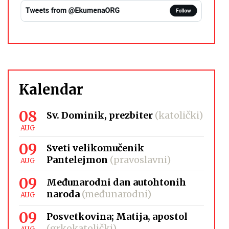
Kalendar
08
Sv. Dominik, prezbiter
(katolički)
AUG
09
Sveti velikomučenik
Pantelejmon
(pravoslavni)
AUG
09
Međunarodni dan autohtonih
naroda
(međunarodni)
AUG
09
Posvetkovina; Matija, apostol
(grkokatolički)