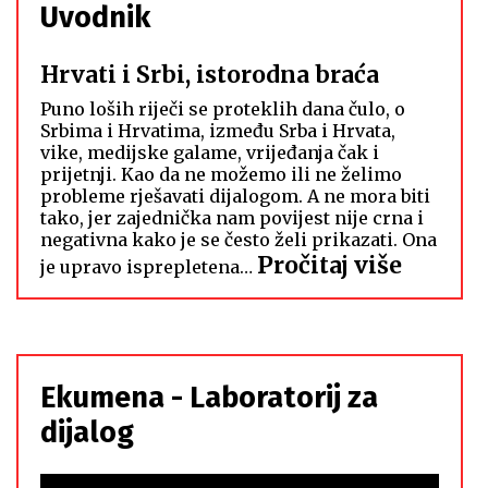
Uvodnik
Hrvati i Srbi, istorodna braća
Puno loših riječi se proteklih dana čulo, o
Srbima i Hrvatima, između Srba i Hrvata,
vike, medijske galame, vrijeđanja čak i
prijetnji. Kao da ne možemo ili ne želimo
probleme rješavati dijalogom. A ne mora biti
tako, jer zajednička nam povijest nije crna i
negativna kako je se često želi prikazati. Ona
:
Pročitaj više
je upravo isprepletena…
Hrvati
i
Srbi,
istoro
Ekumena - Laboratorij za
braća
dijalog