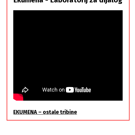
braća
EKUMENA – ostale tribine