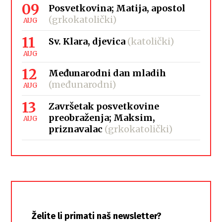
09
Posvetkovina; Matija, apostol
(grkokatolički)
AUG
11
Sv. Klara, djevica
(katolički)
AUG
12
Međunarodni dan mladih
(međunarodni)
AUG
13
Završetak posvetkovine
preobraženja; Maksim,
AUG
priznavalac
(grkokatolički)
Želite li primati naš newsletter?