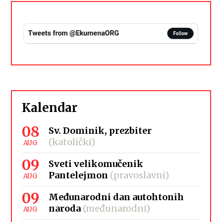
Kalendar
08
Sv. Dominik, prezbiter
(katolički)
AUG
09
Sveti velikomučenik
Pantelejmon
(pravoslavni)
AUG
09
Međunarodni dan autohtonih
naroda
(međunarodni)
AUG