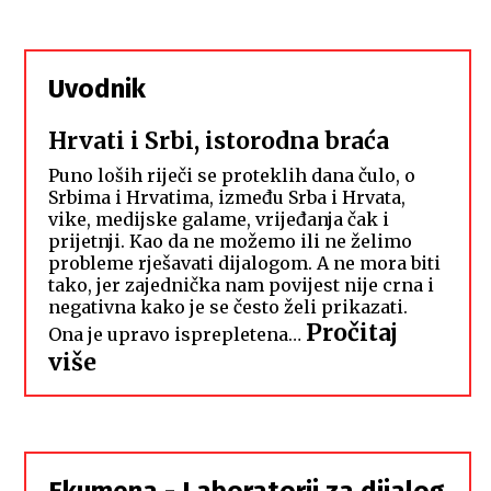
Uvodnik
Hrvati i Srbi, istorodna braća
Puno loših riječi se proteklih dana čulo, o
Srbima i Hrvatima, između Srba i Hrvata,
vike, medijske galame, vrijeđanja čak i
prijetnji. Kao da ne možemo ili ne želimo
probleme rješavati dijalogom. A ne mora biti
tako, jer zajednička nam povijest nije crna i
negativna kako je se često želi prikazati.
Pročitaj
Ona je upravo isprepletena…
:
više
Hrvati
i
Srbi,
istorodna
Ekumena - Laboratorij za dijalog