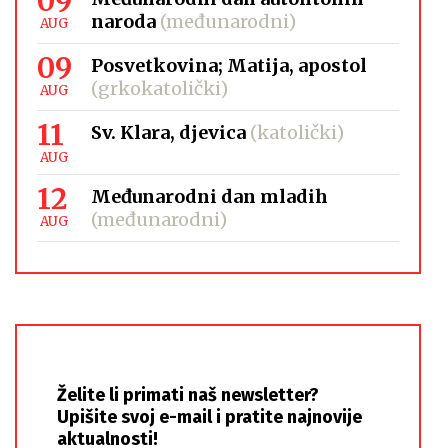
09
naroda
(međunarodni)
AUG
09
Posvetkovina; Matija, apostol
(grkokatolički)
AUG
11
Sv. Klara, djevica
(katolički)
AUG
12
Međunarodni dan mladih
(međunarodni)
AUG
Želite li primati naš newsletter?
Upišite svoj e-mail i pratite najnovije
aktualnosti!