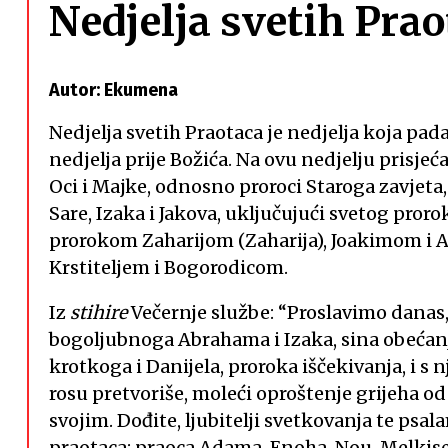
Nedjelja svetih Pra
Autor: Ekumena
Nedjelja svetih Praotaca je nedjelja koja pad
nedjelja prije Božića. Na ovu nedjelju prisjeć
Oci i Majke, odnosno proroci Staroga zavjet
Sare, Izaka i Jakova, uključujući svetog prorok
prorokom Zaharijom (Zaharija), Joakimom i
Krstiteljem i Bogorodicom.
Iz
stihire
Večernje službe: “Proslavimo danas, 
bogoljubnoga Abrahama i Izaka, sina obećanja,
krotkoga i Danijela, proroka iščekivanja, i s 
rosu pretvoriše, moleći oproštenje grijeha od
svojim. Dođite, ljubitelji svetkovanja te ps
praotaca: praoca Adama, Enoha, Nou, Melkised