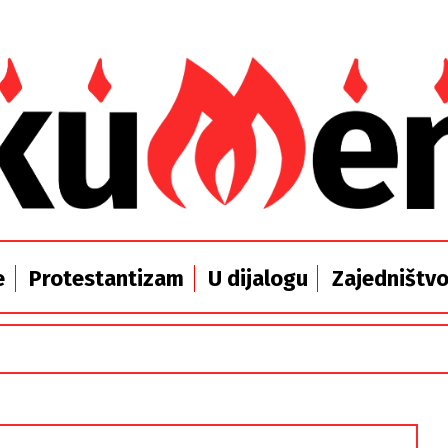
e
Protestantizam
U dijalogu
Zajedništv