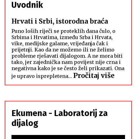
Uvodnik
Hrvati i Srbi, istorodna braća
Puno loših riječi se proteklih dana čulo, o
Srbima i Hrvatima, između Srba i Hrvata,
vike, medijske galame, vrijeđanja čak i
prijetnji. Kao da ne možemo ili ne želimo
probleme rješavati dijalogom. A ne mora biti
tako, jer zajednička nam povijest nije crna i
negativna kako je se često želi prikazati. Ona
:
Pročitaj više
je upravo isprepletena…
Hrvati
i
Srbi,
istoro
Ekumena - Laboratorij za
braća
dijalog