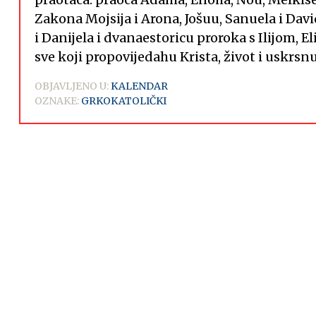
Zakona Mojsija i Arona, Jošuu, Sanuela i David
i Danijela i dvanaestoricu proroka s Ilijom, El
sve koji propovijedahu Krista, život i uskrsn
OBJAVLJENO U:
KALENDAR
OZNAKE:
GRKOKATOLIČKI