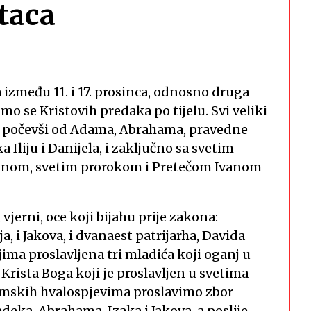
otaca
a između 11. i 17. prosinca, odnosno druga
amo se Kristovih predaka po tijelu. Svi veliki
a, počevši od Adama, Abrahama, pravedne
a Iliju i Danijela, i zaključno sa svetim
 Anom, svetim prorokom i Pretečom Ivanom
vjerni, oce koji bijahu prije zakona:
 i Jakova, i dvanaest patrijarha, Davida
njima proslavljena tri mladića koji oganj u
 Krista Boga koji je proslavljen u svetima
alamskih hvalospjevima proslavimo zbor
eka, Abrahama, Izaka i Jakova, a poslije