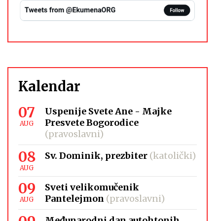
Kalendar
07
Uspenije Svete Ane - Majke
Presvete Bogorodice
AUG
(pravoslavni)
08
Sv. Dominik, prezbiter
(katolički)
AUG
09
Sveti velikomučenik
Pantelejmon
(pravoslavni)
AUG
Međunarodni dan autohtonih