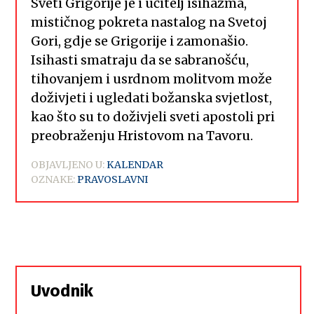
Sveti Grigorije je i učitelj isihazma,
mističnog pokreta nastalog na Svetoj
Gori, gdje se Grigorije i zamonašio.
Isihasti smatraju da se sabranošću,
tihovanjem i usrdnom molitvom može
doživjeti i ugledati božanska svjetlost,
kao što su to doživjeli sveti apostoli pri
preobraženju Hristovom na Tavoru.
OBJAVLJENO U:
KALENDAR
OZNAKE:
PRAVOSLAVNI
Uvodnik