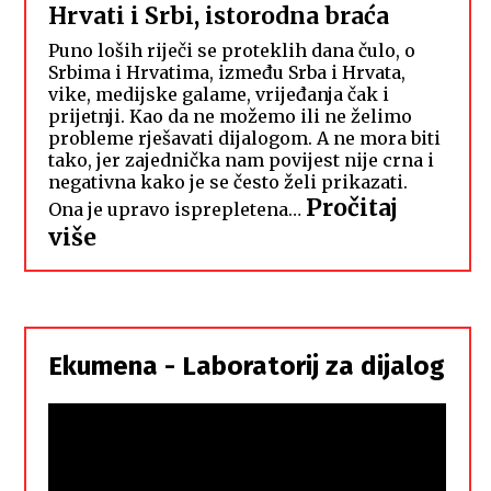
Hrvati i Srbi, istorodna braća
Puno loših riječi se proteklih dana čulo, o
Srbima i Hrvatima, između Srba i Hrvata,
vike, medijske galame, vrijeđanja čak i
prijetnji. Kao da ne možemo ili ne želimo
probleme rješavati dijalogom. A ne mora biti
tako, jer zajednička nam povijest nije crna i
negativna kako je se često želi prikazati.
Pročitaj
Ona je upravo isprepletena…
:
više
Hrvati
i
Srbi,
istorodna
Ekumena - Laboratorij za dijalog
braća