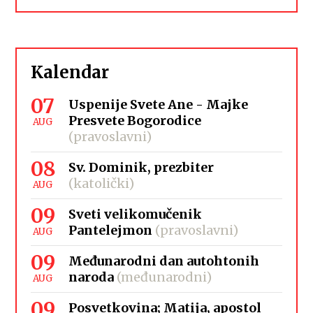
Kalendar
07
Uspenije Svete Ane - Majke
Presvete Bogorodice
AUG
(pravoslavni)
08
Sv. Dominik, prezbiter
(katolički)
AUG
09
Sveti velikomučenik
Pantelejmon
(pravoslavni)
AUG
09
Međunarodni dan autohtonih
naroda
(međunarodni)
AUG
09
Posvetkovina; Matija, apostol