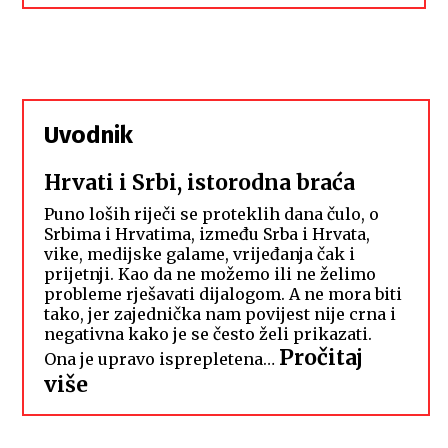
Uvodnik
Hrvati i Srbi, istorodna braća
Puno loših riječi se proteklih dana čulo, o
Srbima i Hrvatima, između Srba i Hrvata,
vike, medijske galame, vrijeđanja čak i
prijetnji. Kao da ne možemo ili ne želimo
probleme rješavati dijalogom. A ne mora biti
tako, jer zajednička nam povijest nije crna i
negativna kako je se često želi prikazati.
Pročitaj
Ona je upravo isprepletena…
:
više
Hrvati
i