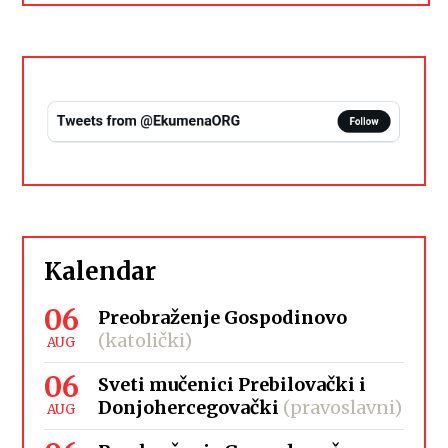
Kalendar
06
Preobraženje Gospodinovo
(katolički)
AUG
06
Sveti mučenici Prebilovački i
Donjohercegovački
(pravoslavni)
AUG