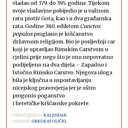
vladao od 379. do 395. godine. Tijekom
svoje vladavine pobijedio je u važnom
ratu protiv Gota, kao i u dva građanska
rata. Godine 380. ediktom
Cunctos
populos
proglasio je kršćanstvo
državnom religijom. Bio je posljednji car
koji je upravljao Rimskim Carstvom u
cjelini prije nego što je ono nepovratno
podijeljeno na dva dijela – Zapadno i
Istočno Rimsko Carstvo. Njegova uloga
bila je ključna u uspostavljanju
nicejskog pravovjerja jer je oštro
progonio poganstvo
i heretičke kršćanske pokrete.
OBJAVLJENO U:
KALENDAR
OZNAKE:
GRKOKATOLIČKI