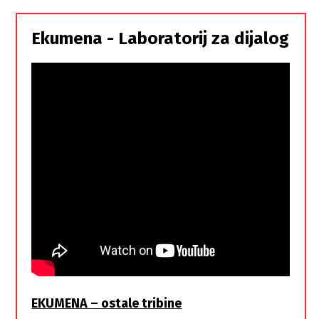
Srbi,
istorodna
Ekumena - Laboratorij za dijalog
braća
EKUMENA – ostale tribine