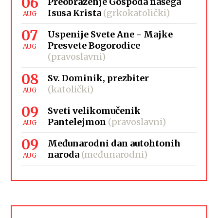
06
Preobraženje Gospoda našega
Isusa Krista
(grkokatolički)
AUG
07
Uspenije Svete Ane - Majke
Presvete Bogorodice
AUG
(pravoslavni)
08
Sv. Dominik, prezbiter
(katolički)
AUG
09
Sveti velikomučenik
Pantelejmon
(pravoslavni)
AUG
09
Međunarodni dan autohtonih
naroda
(međunarodni)
AUG