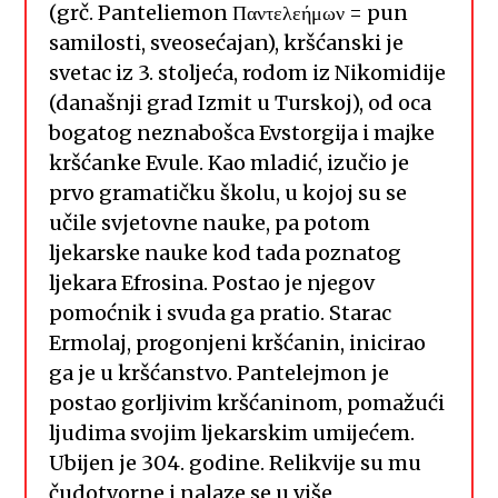
(grč. Panteliemon Παντελεήμων = pun
samilosti, sveosećajan), kršćanski je
svetac iz 3. stoljeća, rodom iz Nikomidije
(današnji grad Izmit u Turskoj), od oca
bogatog neznabošca Evstorgija i majke
kršćanke Evule. Kao mladić, izučio je
prvo gramatičku školu, u kojoj su se
učile svjetovne nauke, pa potom
ljekarske nauke kod tada poznatog
ljekara Efrosina. Postao je njegov
pomoćnik i svuda ga pratio. Starac
Ermolaj, progonjeni kršćanin, inicirao
ga je u kršćanstvo. Pantelejmon je
postao gorljivim kršćaninom, pomažući
ljudima svojim ljekarskim umijećem.
Ubijen je 304. godine. Relikvije su mu
čudotvorne i nalaze se u više