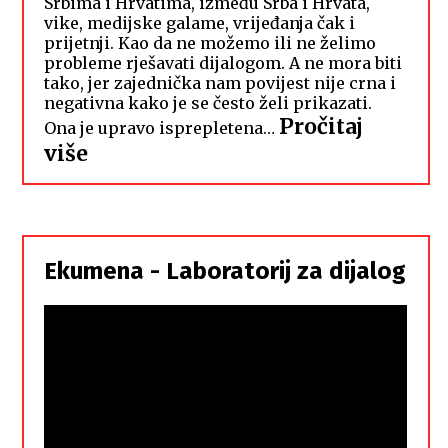
Srbima i Hrvatima, između Srba i Hrvata,
vike, medijske galame, vrijeđanja čak i
prijetnji. Kao da ne možemo ili ne želimo
probleme rješavati dijalogom. A ne mora biti
tako, jer zajednička nam povijest nije crna i
negativna kako je se često želi prikazati.
Pročitaj
Ona je upravo isprepletena…
:
više
Hrvati
i
Srbi,
istorodna
Ekumena - Laboratorij za dijalog
braća