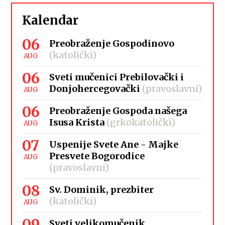
Kalendar
06
Preobraženje Gospodinovo
(katolički)
AUG
06
Sveti mučenici Prebilovački i
Donjohercegovački
(pravoslavni)
AUG
06
Preobraženje Gospoda našega
Isusa Krista
(grkokatolički)
AUG
07
Uspenije Svete Ane - Majke
Presvete Bogorodice
AUG
(pravoslavni)
08
Sv. Dominik, prezbiter
(katolički)
AUG
09
Sveti velikomučenik