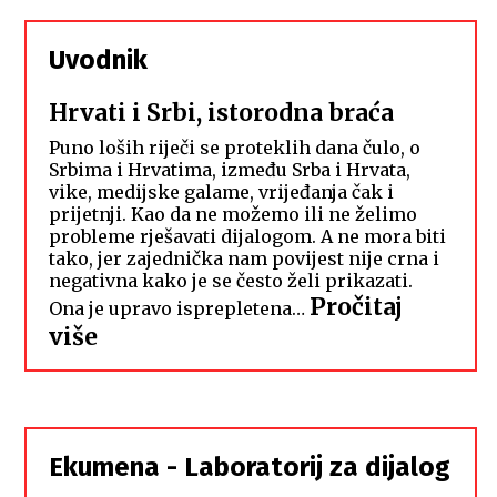
Uvodnik
Hrvati i Srbi, istorodna braća
Puno loših riječi se proteklih dana čulo, o
Srbima i Hrvatima, između Srba i Hrvata,
vike, medijske galame, vrijeđanja čak i
prijetnji. Kao da ne možemo ili ne želimo
probleme rješavati dijalogom. A ne mora biti
tako, jer zajednička nam povijest nije crna i
negativna kako je se često želi prikazati.
Pročitaj
Ona je upravo isprepletena…
:
više
Hrvati
i
Srbi,
istorodna
Ekumena - Laboratorij za dijalog
braća