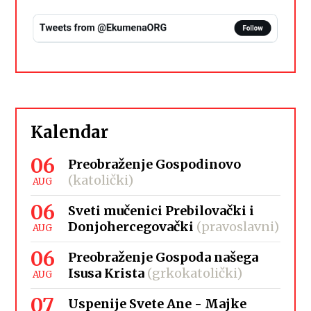
Kalendar
06
Preobraženje Gospodinovo
(katolički)
AUG
06
Sveti mučenici Prebilovački i
Donjohercegovački
(pravoslavni)
AUG
06
Preobraženje Gospoda našega
Isusa Krista
(grkokatolički)
AUG
07
Uspenije Svete Ane - Majke