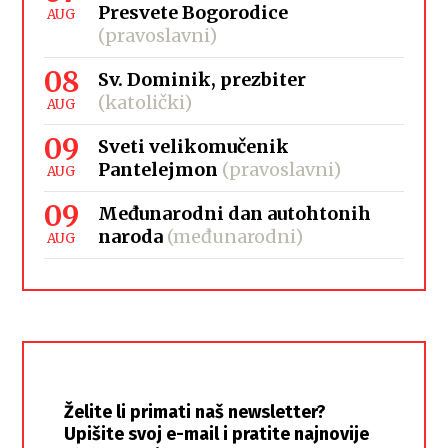
Presvete Bogorodice
AUG
(pravoslavni)
08
Sv. Dominik, prezbiter
(katolički)
AUG
09
Sveti velikomučenik
Pantelejmon
(pravoslavni)
AUG
09
Međunarodni dan autohtonih
naroda
(međunarodni)
AUG
Želite li primati naš newsletter?
Upišite svoj e-mail i pratite najnovije