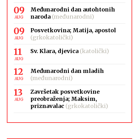
09
Međunarodni dan autohtonih
naroda
(međunarodni)
AUG
09
Posvetkovina; Matija, apostol
(grkokatolički)
AUG
11
Sv. Klara, djevica
(katolički)
AUG
12
Međunarodni dan mladih
(međunarodni)
AUG
13
Završetak posvetkovine
preobraženja; Maksim,
AUG
priznavalac
(grkokatolički)