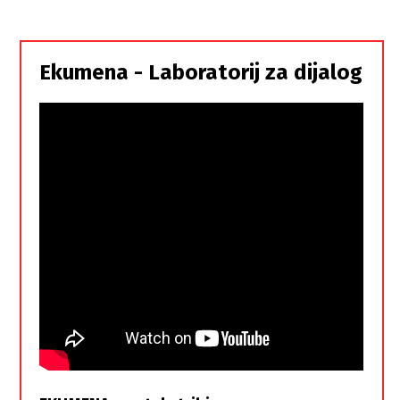
i
Srbi,
istorodna
Ekumena - Laboratorij za dijalog
braća