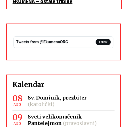
EKUMENA – ostale tribine
Kalendar
08
Sv. Dominik, prezbiter
(katolički)
AUG
09
Sveti velikomučenik
Pantelejmon
(pravoslavni)
AUG