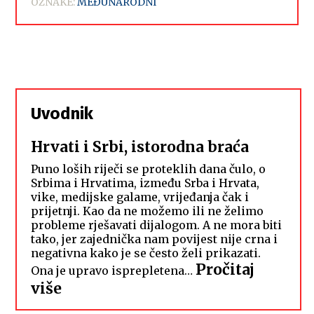
OZNAKE:
MEĐUNARODNI
Uvodnik
Hrvati i Srbi, istorodna braća
Puno loših riječi se proteklih dana čulo, o
Srbima i Hrvatima, između Srba i Hrvata,
vike, medijske galame, vrijeđanja čak i
prijetnji. Kao da ne možemo ili ne želimo
probleme rješavati dijalogom. A ne mora biti
tako, jer zajednička nam povijest nije crna i
negativna kako je se često želi prikazati.
Pročitaj
Ona je upravo isprepletena…
:
više
Hrvati