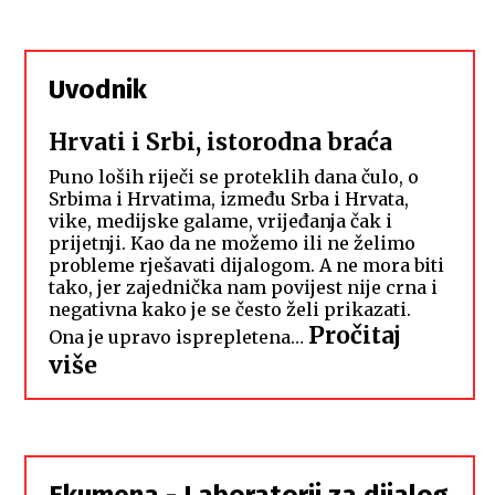
Uvodnik
Hrvati i Srbi, istorodna braća
Puno loših riječi se proteklih dana čulo, o
Srbima i Hrvatima, između Srba i Hrvata,
vike, medijske galame, vrijeđanja čak i
prijetnji. Kao da ne možemo ili ne želimo
probleme rješavati dijalogom. A ne mora biti
tako, jer zajednička nam povijest nije crna i
negativna kako je se često želi prikazati.
Pročitaj
Ona je upravo isprepletena…
:
više
Hrvati
i
Srbi,
istorodna
Ekumena - Laboratorij za dijalog