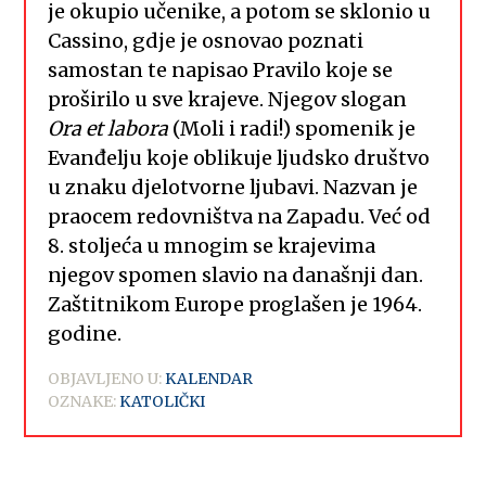
je okupio učenike, a potom se sklonio u
Cassino, gdje je osnovao poznati
samostan te napisao Pravilo koje se
proširilo u sve krajeve. Njegov slogan
Ora et labora
(Moli i radi!) spomenik je
Evanđelju koje oblikuje ljudsko društvo
u znaku djelotvorne ljubavi. Nazvan je
praocem redovništva na Zapadu. Već od
8. stoljeća u mnogim se krajevima
njegov spomen slavio na današnji dan.
Zaštitnikom Europe proglašen je 1964.
godine.
OBJAVLJENO U:
KALENDAR
OZNAKE:
KATOLIČKI