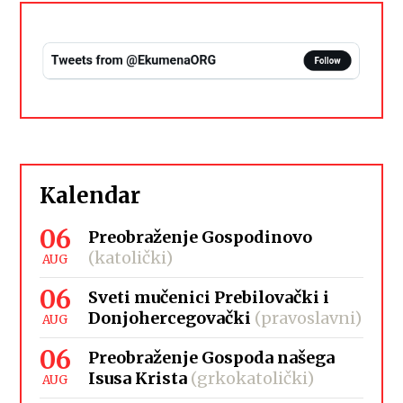
Kalendar
06
Preobraženje Gospodinovo
(katolički)
AUG
06
Sveti mučenici Prebilovački i
Donjohercegovački
(pravoslavni)
AUG
06
Preobraženje Gospoda našega
Isusa Krista
(grkokatolički)
AUG