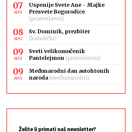
07
Uspenije Svete Ane - Majke
Presvete Bogorodice
AUG
(pravoslavni)
08
Sv. Dominik, prezbiter
(katolički)
AUG
09
Sveti velikomučenik
Pantelejmon
(pravoslavni)
AUG
09
Međunarodni dan autohtonih
naroda
(međunarodni)
AUG
Želite li primati naš newsletter?