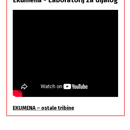
braća
EKUMENA – ostale tribine