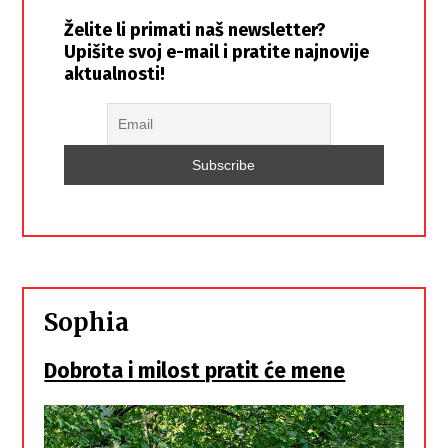
Želite li primati naš newsletter?
Upišite svoj e-mail i pratite najnovije
aktualnosti!
Sophia
Dobrota i milost pratit će mene