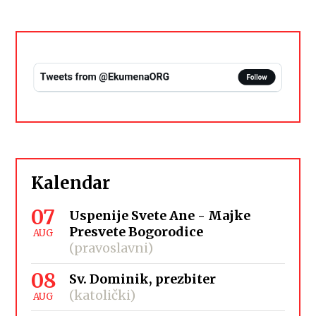
Kalendar
07
Uspenije Svete Ane - Majke
Presvete Bogorodice
AUG
(pravoslavni)
08
Sv. Dominik, prezbiter
(katolički)
AUG