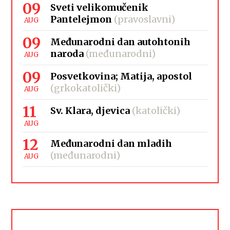
09
Sveti velikomučenik
Pantelejmon
(pravoslavni)
AUG
09
Međunarodni dan autohtonih
naroda
(međunarodni)
AUG
09
Posvetkovina; Matija, apostol
(grkokatolički)
AUG
11
Sv. Klara, djevica
(katolički)
AUG
12
Međunarodni dan mladih
(međunarodni)
AUG