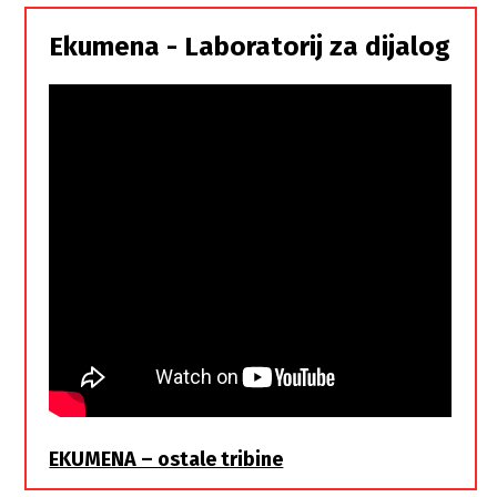
Srbi,
istorodna
Ekumena - Laboratorij za dijalog
braća
EKUMENA – ostale tribine