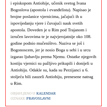
i episkopom Antiohije, učenik svetog Ivana
Bogoslova (apostola i evanđelista). Napisao je
brojne poslanice vjernicima, jačajući ih u
ispovijedanju vjere i čuvajući nauk svetih
apostola. Doveden je u Rim pod Trajanom i
izručen lavovima te je najvjerojatnije oko 108.
godine podnio mučeništvo. Naziva se još i
Bogonoscem, jer je nosio Boga u sebi i u srcu
izgarao ljubavlju prema Njemu. Ostatke njegovih
kostiju vjernici su pažljivo prikupili i donijeli u
Antiohiju. Odakle su, kada su Perzijanci u 6.
stoljeću bili zauzeli Antiohiju, prenesene natrag
u Rim.
OBJAVLJENO U:
KALENDAR
OZNAKE:
PRAVOSLAVNI