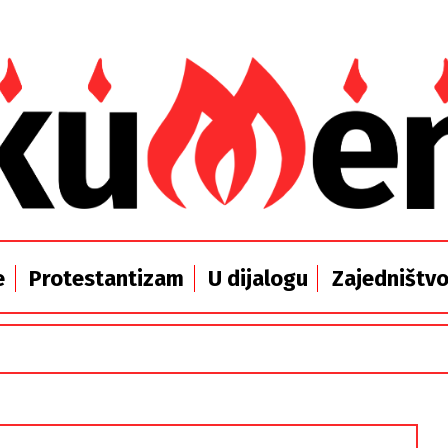
e
Protestantizam
U dijalogu
Zajedništv