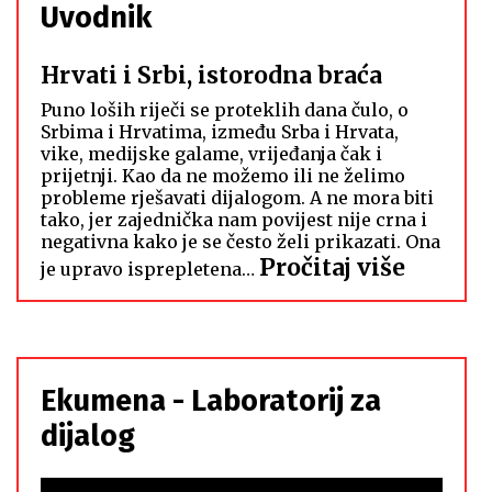
Uvodnik
Hrvati i Srbi, istorodna braća
Puno loših riječi se proteklih dana čulo, o
Srbima i Hrvatima, između Srba i Hrvata,
vike, medijske galame, vrijeđanja čak i
prijetnji. Kao da ne možemo ili ne želimo
probleme rješavati dijalogom. A ne mora biti
tako, jer zajednička nam povijest nije crna i
negativna kako je se često želi prikazati. Ona
:
Pročitaj više
je upravo isprepletena…
Hrvati
i
Srbi,
istoro
Ekumena - Laboratorij za
braća
dijalog