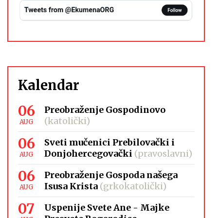
Kalendar
06
Preobraženje Gospodinovo
(katolički)
AUG
06
Sveti mučenici Prebilovački i
Donjohercegovački
(pravoslavni)
AUG
06
Preobraženje Gospoda našega
Isusa Krista
(grkokatolički)
AUG
07
Uspenije Svete Ane - Majke