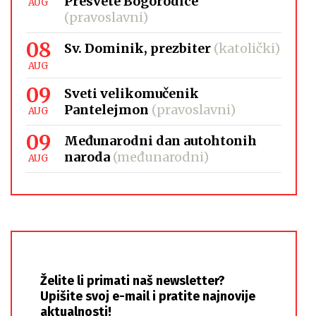
Presvete Bogorodice
AUG
(pravoslavni)
08
Sv. Dominik, prezbiter
(katolički)
AUG
09
Sveti velikomučenik
Pantelejmon
(pravoslavni)
AUG
09
Međunarodni dan autohtonih
naroda
(međunarodni)
AUG
Želite li primati naš newsletter?
Upišite svoj e-mail i pratite najnovije
aktualnosti!