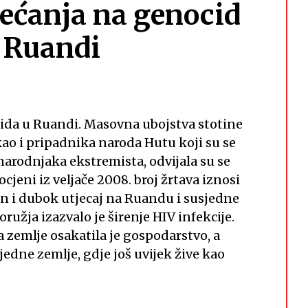
ećanja na genocid
 Ruandi
da u Ruandi. Masovna ubojstva stotine
ao i pripadnika naroda Hutu koji su se
arodnjaka ekstremista, odvijala su se
ocjeni iz veljače 2008. broj žrtava iznosi
an i dubok utjecaj na Ruandu i susjedne
ružja izazvalo je širenje HIV infekcije.
a zemlje osakatila je gospodarstvo, a
sjedne zemlje, gdje još uvijek žive kao