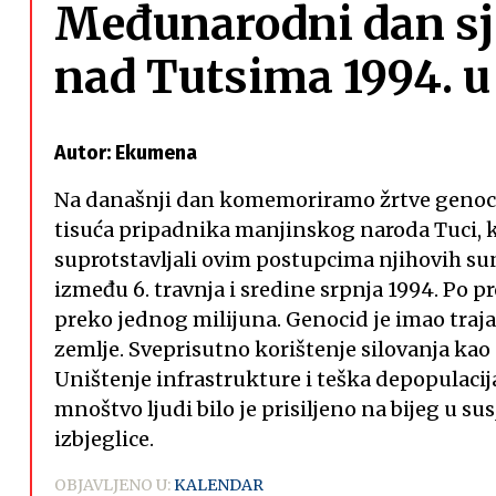
Međunarodni dan sj
nad Tutsima 1994. u
Autor: Ekumena
Na današnji dan komemoriramo žrtve genoci
tisuća pripadnika manjinskog naroda Tuci, k
suprotstavljali ovim postupcima njihovih sun
između 6. travnja i sredine srpnja 1994. Po pr
preko jednog milijuna. Genocid je imao traj
zemlje. Sveprisutno korištenje silovanja kao o
Uništenje infrastrukture i teška depopulacij
mnoštvo ljudi bilo je prisiljeno na bijeg u su
izbjeglice.
OBJAVLJENO U:
KALENDAR