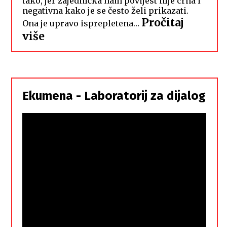
tako, jer zajednička nam povijest nije crna i
negativna kako je se često želi prikazati.
Pročitaj
Ona je upravo isprepletena…
:
više
Hrvati
i
Srbi,
istorodna
Ekumena - Laboratorij za dijalog
braća