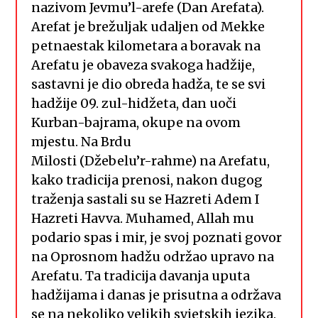
nazivom Jevmu’l-arefe (Dan Arefata).
Arefat je brežuljak udaljen od Mekke
petnaestak kilometara a boravak na
Arefatu je obaveza svakoga hadžije,
sastavni je dio obreda hadža, te se svi
hadžije 09. zul-hidžeta, dan uoči
Kurban-bajrama, okupe na ovom
mjestu. Na Brdu
Milosti (Džebelu’r-rahme) na Arefatu,
kako tradicija prenosi, nakon dugog
traženja sastali su se Hazreti Adem I
Hazreti Havva. Muhamed, Allah mu
podario spas i mir, je svoj poznati govor
na Oprosnom hadžu održao upravo na
Arefatu. Ta tradicija davanja uputa
hadžijama i danas je prisutna a održava
se na nekoliko velikih svjetskih jezika.