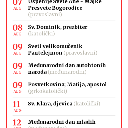
07
Uspenije Svete Ane - Majke
Presvete Bogorodice
AUG
(pravoslavni)
08
Sv. Dominik, prezbiter
(katolički)
AUG
09
Sveti velikomučenik
Pantelejmon
(pravoslavni)
AUG
09
Međunarodni dan autohtonih
naroda
(međunarodni)
AUG
09
Posvetkovina; Matija, apostol
(grkokatolički)
AUG
11
Sv. Klara, djevica
(katolički)
AUG
12
Međunarodni dan mladih