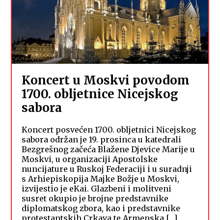
Koncert u Moskvi povodom
1700. obljetnice Nicejskog
sabora
Koncert posvećen 1700. obljetnici Nicejskog
sabora održan je 19. prosinca u katedrali
Bezgrešnog začeća Blažene Djevice Marije u
Moskvi, u organizaciji Apostolske
nuncijature u Ruskoj Federaciji i u suradnji
s Arhiepiskopija Majke Božje u Moskvi,
izvijestio je eKai. Glazbeni i molitveni
susret okupio je brojne predstavnike
diplomatskog zbora, kao i predstavnike
protestantskih Crkava te Armenska […]