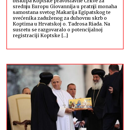
biskupa Koptske pravoslavne Crkve za
srednju Europu Giovannija u pratnji monaha
samostana svetog Makarija Egipatskog te
svećenika zaduženog za duhovnu skrb o
Koptima u Hrvatskoj o. Tadrosa Riada. Na
susretu se razgovaralo o potencijalnoj
registraciji Koptske […]