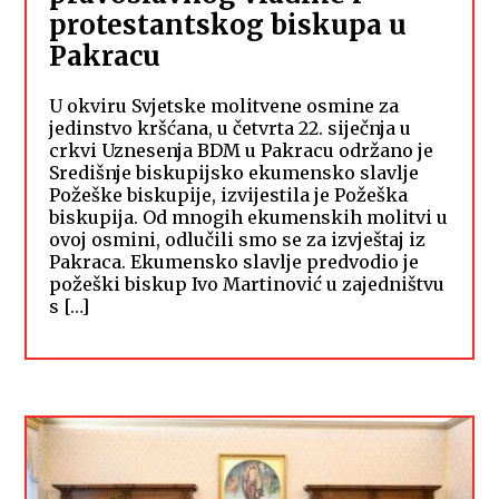
protestantskog biskupa u
Pakracu
U okviru Svjetske molitvene osmine za
jedinstvo kršćana, u četvrta 22. siječnja u
crkvi Uznesenja BDM u Pakracu održano je
Središnje biskupijsko ekumensko slavlje
Požeške biskupije, izvijestila je Požeška
biskupija. Od mnogih ekumenskih molitvi u
ovoj osmini, odlučili smo se za izvještaj iz
Pakraca. Ekumensko slavlje predvodio je
požeški biskup Ivo Martinović u zajedništvu
s […]