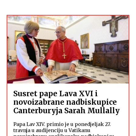
Susret pape Lava XVI i
novoizabrane nadbiskupice
Canterburyja Sarah Mullally
Papa Lav XIV. primio je u ponedjeljak 27.
travnja u audijenciju u Vatikanu