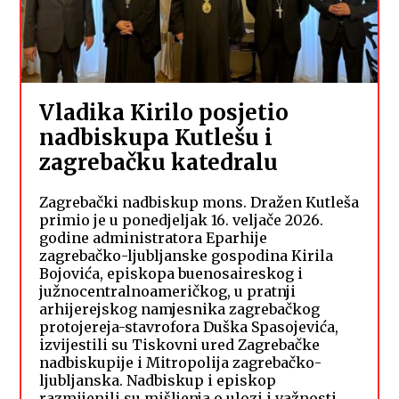
Vladika Kirilo posjetio
nadbiskupa Kutlešu i
zagrebačku katedralu
Zagrebački nadbiskup mons. Dražen Kutleša
primio je u ponedjeljak 16. veljače 2026.
godine administratora Eparhije
zagrebačko-ljubljanske gospodina Kirila
Bojovića, episkopa buenosaireskog i
južnocentralnoameričkog, u pratnji
arhijerejskog namjesnika zagrebačkog
protojereja-stavrofora Duška Spasojevića,
izvijestili su Tiskovni ured Zagrebačke
nadbiskupije i Mitropolija zagrebačko-
ljubljanska. Nadbiskup i episkop
razmijenili su mišljenja o ulozi i važnosti