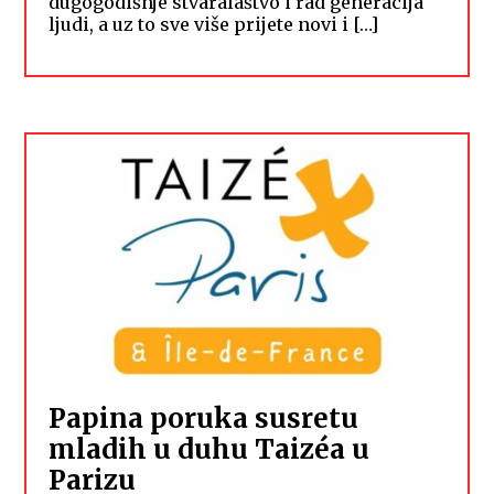
dugogodišnje stvaralaštvo i rad generacija
ljudi, a uz to sve više prijete novi i […]
Papina poruka susretu
mladih u duhu Taizéa u
Parizu