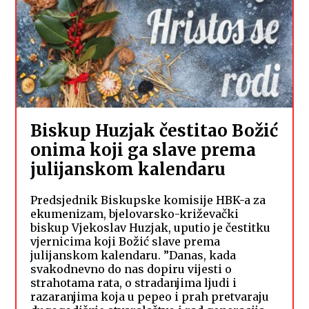
Biskup Huzjak čestitao Božić
onima koji ga slave prema
julijanskom kalendaru
Predsjednik Biskupske komisije HBK-a za
ekumenizam, bjelovarsko-križevački
biskup Vjekoslav Huzjak, uputio je čestitku
vjernicima koji Božić slave prema
julijanskom kalendaru. ”Danas, kada
svakodnevno do nas dopiru vijesti o
strahotama rata, o stradanjima ljudi i
razaranjima koja u pepeo i prah pretvaraju