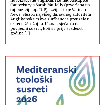
novoizabranu anglikansku nadbiskupicu
Canterburyja Sarah Mullally (prva žena na
toj poziciji, op. D. P.), izvijestio je Vatican
News. Službu najvišeg duhovnog autoriteta
Anglikanske crkve službeno je preuzela u
srijedu 25. ožujka. U znak sjećanja na
povijesni susret, koji se prije šezdeset
godina […]