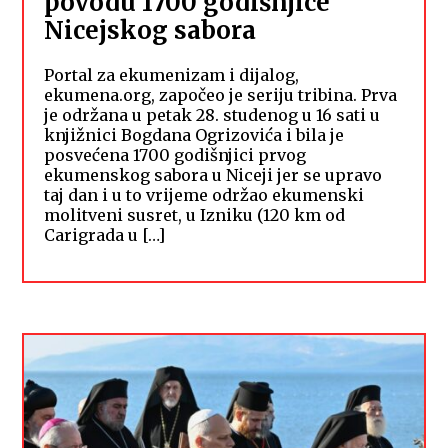
povodu 1700 godišnjice
Nicejskog sabora
Portal za ekumenizam i dijalog,
ekumena.org, započeo je seriju tribina. Prva
je održana u petak 28. studenog u 16 sati u
knjižnici Bogdana Ogrizovića i bila je
posvećena 1700 godišnjici prvog
ekumenskog sabora u Niceji jer se upravo
taj dan i u to vrijeme održao ekumenski
molitveni susret, u Izniku (120 km od
Carigrada u […]