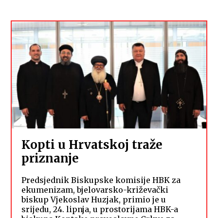
Kopti u Hrvatskoj traže
priznanje
Predsjednik Biskupske komisije HBK za
ekumenizam, bjelovarsko-križevački
biskup Vjekoslav Huzjak, primio je u
srijedu, 24. lipnja, u prostorijama HBK-a