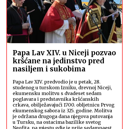
Papa Lav XIV. u Niceji pozvao
kršćane na jedinstvo pred
nasiljem i sukobima
Papa Lav XIV. predvodio je u petak, 28.
studenog u turskom Izniku, drevnoj Niceji,
ekumensku molitvu s dvadeset sedam
poglavara i predstavnika kršćanskih
crkava, obilježavajući 1700. obljetnicu Prvog
ekumenskog sabora iz 325. godine. Molitva
je održana drugoga dana njegova putovanja
u Tursku, na ostacima bazilike svetog
Neofita, na mjestu gdje je prije sedamnaest