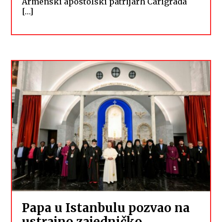
Armenski apostolski patrijarh Carigrada
[…]
Papa u Istanbulu pozvao na
ustrajno zajedničko