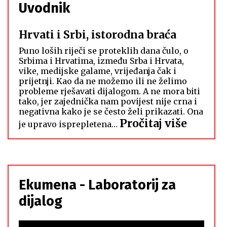
Uvodnik
Hrvati i Srbi, istorodna braća
Puno loših riječi se proteklih dana čulo, o
Srbima i Hrvatima, između Srba i Hrvata,
vike, medijske galame, vrijeđanja čak i
prijetnji. Kao da ne možemo ili ne želimo
probleme rješavati dijalogom. A ne mora biti
tako, jer zajednička nam povijest nije crna i
negativna kako je se često želi prikazati. Ona
:
Pročitaj više
je upravo isprepletena…
Hrvati
i
Srbi,
istoro
Ekumena - Laboratorij za
braća
dijalog