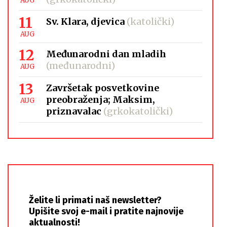
AUG
11
Sv. Klara, djevica
(katolički)
AUG
12
Međunarodni dan mladih
(međunarodni)
AUG
13
Završetak posvetkovine
preobraženja; Maksim,
AUG
priznavalac
(grkokatolički)
Želite li primati naš newsletter?
Upišite svoj e-mail i pratite najnovije
aktualnosti!