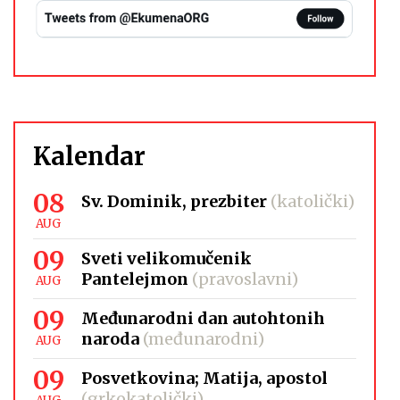
Kalendar
08
Sv. Dominik, prezbiter
(katolički)
AUG
09
Sveti velikomučenik
Pantelejmon
(pravoslavni)
AUG
09
Međunarodni dan autohtonih
naroda
(međunarodni)
AUG
09
Posvetkovina; Matija, apostol
(grkokatolički)