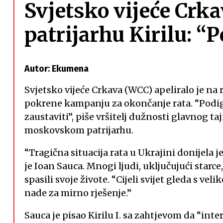
Svjetsko vijeće Crka
patrijarhu Kirilu: “
Autor: Ekumena
Svjetsko vijeće Crkava (WCC) apeliralo je na 
pokrene kampanju za okončanje rata. “Podign
zaustaviti”, piše vršitelj dužnosti glavnog 
moskovskom patrijarhu.
“Tragična situacija rata u Ukrajini donijela 
je Ioan Sauca. Mnogi ljudi, uključujući starce,
spasili svoje živote. “Cijeli svijet gleda s ve
nade za mirno rješenje.”
Sauca je pisao Kirilu I. sa zahtjevom da “inte