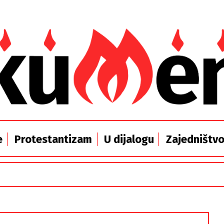
e
Protestantizam
U dijalogu
Zajedništv