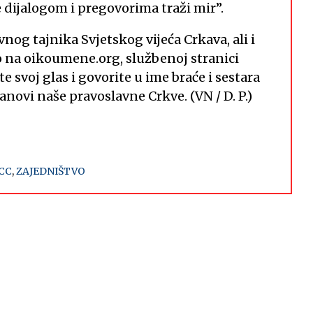
e dijalogom i pregovorima traži mir”.
vnog tajnika Svjetskog vijeća Crkava, ali i
o na oikoumene.org, službenoj stranici
 svoj glas i govorite u ime braće i sestara
lanovi naše pravoslavne Crkve. (VN / D. P.)
CC
,
ZAJEDNIŠTVO