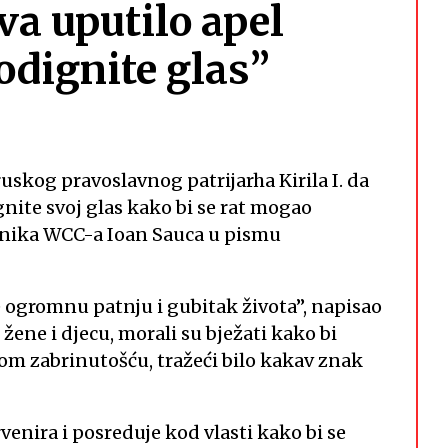
va uputilo apel
Podignite glas”
ruskog pravoslavnog patrijarha Kirila I. da
ite svoj glas kako bi se rat mogao
tajnika WCC-a Ioan Sauca u pismu
je ogromnu patnju i gubitak života”, napisao
 žene i djecu, morali su bježati kako bi
likom zabrinutošću, tražeći bilo kakav znak
rvenira i posreduje kod vlasti kako bi se