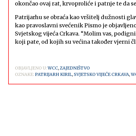
okončao ovaj rat, krvoproliće i patnje te da s
Patrijarhu se obraća kao vršitelj dužnosti gla
kao pravoslavni svećenik Pismo je objavljen
Svjetskog vijeća Crkava. “Molim vas, podignite
koji pate, od kojih su većina također vjerni č
OBJAVLJENO U:
WCC
,
ZAJEDNIŠTVO
OZNAKE:
PATRIJARH KIRIL
,
SVJETSKO VIJEĆE CRKAVA
,
W