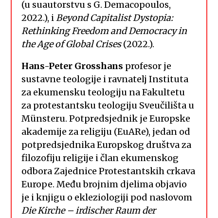
(u suautorstvu s G. Demacopoulos,
2022.), i
Beyond Capitalist Dystopia:
Rethinking Freedom and Democracy in
the Age of Global Crises
(2022.).
Hans-Peter Grosshans
profesor je
sustavne teologije i ravnatelj Instituta
za ekumensku teologiju na Fakultetu
za protestantsku teologiju Sveučilišta u
Münsteru. Potpredsjednik je Europske
akademije za religiju (EuARe), jedan od
potpredsjednika Europskog društva za
filozofiju religije i član ekumenskog
odbora Zajednice Protestantskih crkava
Europe. Među brojnim djelima objavio
je i knjigu o ekleziologiji pod naslovom
Die Kirche – irdischer Raum der