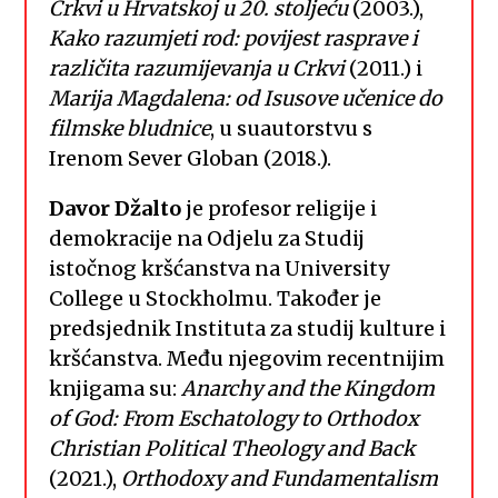
Crkvi u Hrvatskoj u 20. stoljeću
(2003.),
Kako razumjeti rod: povijest rasprave i
različita razumijevanja u Crkvi
(2011.) i
Marija Magdalena: od Isusove učenice do
filmske bludnice
, u suautorstvu s
Irenom Sever Globan (2018.).
Davor Džalto
je profesor religije i
demokracije na Odjelu za Studij
istočnog kršćanstva na University
College u Stockholmu. Također je
predsjednik Instituta za studij kulture i
kršćanstva. Među njegovim recentnijim
knjigama su:
Anarchy and the Kingdom
of God: From Eschatology to Orthodox
Christian Political Theology and Back
(2021.),
Orthodoxy and Fundamentalism