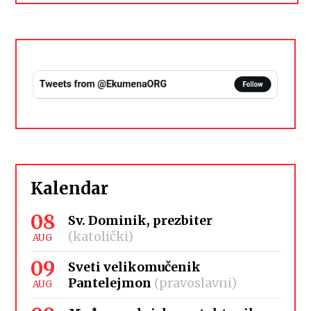
Kalendar
08
Sv. Dominik, prezbiter
(katolički)
AUG
09
Sveti velikomučenik
Pantelejmon
(pravoslavni)
AUG