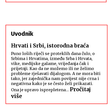
Uvodnik
Hrvati i Srbi, istorodna braća
Puno loših riječi se proteklih dana čulo, o
Srbima i Hrvatima, između Srba i Hrvata,
vike, medijske galame, vrijeđanja čak i
prijetnji. Kao da ne možemo ili ne želimo
probleme rješavati dijalogom. A ne mora biti
tako, jer zajednička nam povijest nije crna i
negativna kako je se često želi prikazati.
Pročitaj
Ona je upravo isprepletena…
:
više
Hrvati
i