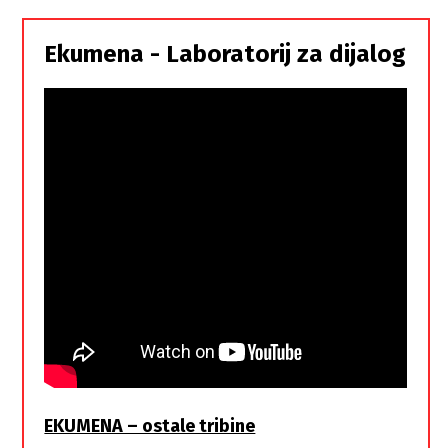
Srbi,
istorodna
Ekumena - Laboratorij za dijalog
braća
EKUMENA – ostale tribine