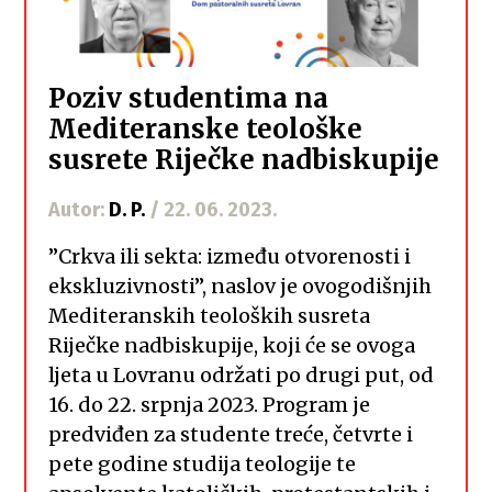
Poziv studentima na
Mediteranske teološke
susrete Riječke nadbiskupije
Autor:
D. P.
/ 22. 06. 2023.
”Crkva ili sekta: između otvorenosti i
ekskluzivnosti”, naslov je ovogodišnjih
Mediteranskih teoloških susreta
Riječke nadbiskupije, koji će se ovoga
ljeta u Lovranu održati po drugi put, od
16. do 22. srpnja 2023. Program je
predviđen za studente treće, četvrte i
pete godine studija teologije te