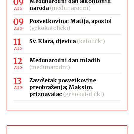
09
Međunarodni dan autohtonih
naroda
(međunarodni)
AUG
09
Posvetkovina; Matija, apostol
(grkokatolički)
AUG
11
Sv. Klara, djevica
(katolički)
AUG
12
Međunarodni dan mladih
(međunarodni)
AUG
13
Završetak posvetkovine
preobraženja; Maksim,
AUG
priznavalac
(grkokatolički)