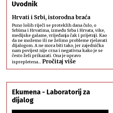
Uvodnik
Hrvati i Srbi, istorodna braća
Puno loših riječi se proteklih dana čulo, o
Srbima i Hrvatima, između Srba i Hrvata, vike,
medijske galame, vrijeđanja čak i prijetnji. Kao
da ne možemo ili ne želimo probleme rješavati
dijalogom. A ne mora biti tako, jer zajednička
nam povijest nije crna i negativna kako je se
često želi prikazati. Ona je upravo
:
Pročitaj više
isprepletena…
Hrvati
i
Srbi,
istorodna
Ekumena - Laboratorij za
braća
dijalog