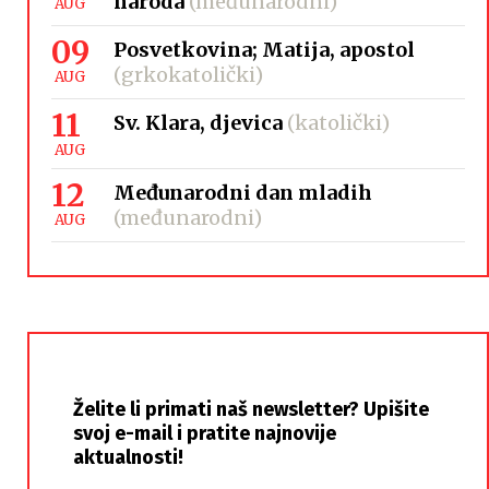
naroda
(međunarodni)
AUG
09
Posvetkovina; Matija, apostol
(grkokatolički)
AUG
11
Sv. Klara, djevica
(katolički)
AUG
12
Međunarodni dan mladih
(međunarodni)
AUG
Želite li primati naš newsletter? Upišite
svoj e-mail i pratite najnovije
aktualnosti!