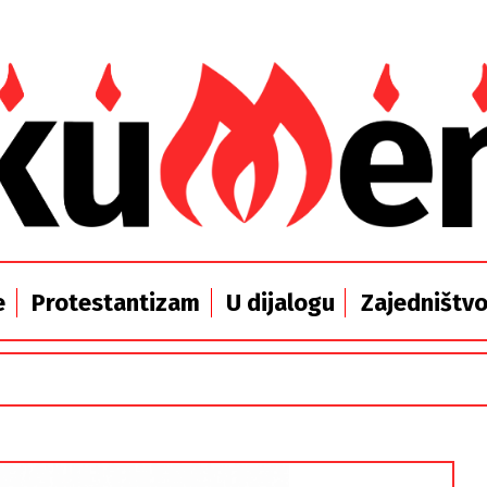
e
Protestantizam
U dijalogu
Zajedništv