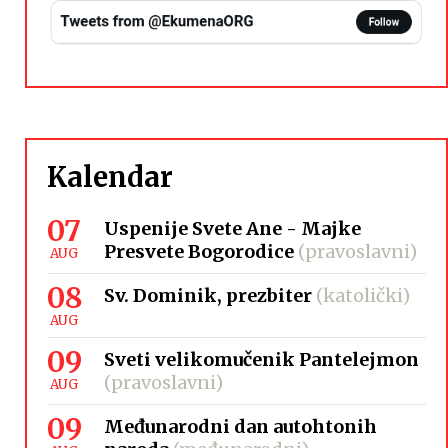
Kalendar
07
Uspenije Svete Ane - Majke
Presvete Bogorodice
(pravoslavni)
AUG
08
Sv. Dominik, prezbiter
(katolički)
AUG
09
Sveti velikomučenik Pantelejmon
(pravoslavni)
AUG
09
Međunarodni dan autohtonih