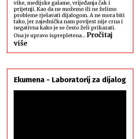
vike, medijske galame, vrijeđanja čak i
prijetnji. Kao da ne možemo ili ne želimo
probleme rješavati dijalogom. A ne mora biti
tako, jer zajednička nam povijest nije crna i
negativna kako je se često želi prikazati.
Pročitaj
Ona je upravo isprepletena…
:
više
Hrvati
i
Srbi,
istorodna
Ekumena - Laboratorij za dijalog
braća