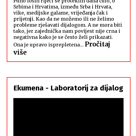
Puno loših riječi se proteklih dana čulo, o
Srbima i Hrvatima, između Srba i Hrvata,
vike, medijske galame, vrijeđanja čak i
prijetnji. Kao da ne možemo ili ne želimo
probleme rješavati dijalogom. A ne mora biti
tako, jer zajednička nam povijest nije crna i
negativna kako je se često želi prikazati.
Pročitaj
Ona je upravo isprepletena…
:
više
Hrvati
i
Srbi,
istorodna
Ekumena - Laboratorij za dijalog
braća