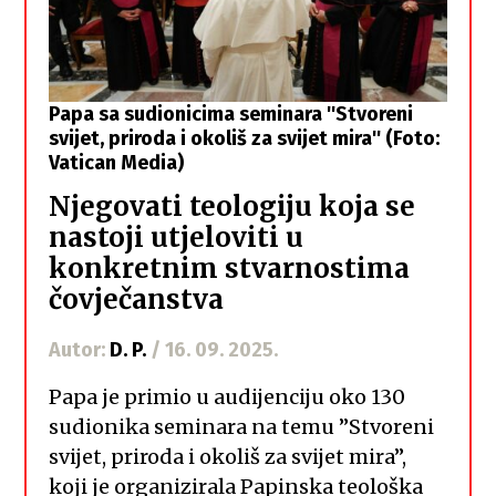
Papa sa sudionicima seminara ''Stvoreni
svijet, priroda i okoliš za svijet mira'' (Foto:
Vatican Media)
Njegovati teologiju koja se
nastoji utjeloviti u
konkretnim stvarnostima
čovječanstva
Autor:
D. P.
/ 16. 09. 2025.
Papa je primio u audijenciju oko 130
sudionika seminara na temu ”Stvoreni
svijet, priroda i okoliš za svijet mira”,
koji je organizirala Papinska teološka