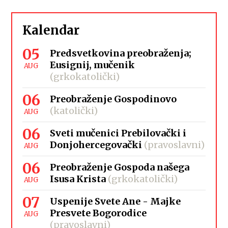
Kalendar
05
Predsvetkovina preobraženja;
Eusignij, mučenik
AUG
(grkokatolički)
06
Preobraženje Gospodinovo
(katolički)
AUG
06
Sveti mučenici Prebilovački i
Donjohercegovački
(pravoslavni)
AUG
06
Preobraženje Gospoda našega
Isusa Krista
(grkokatolički)
AUG
07
Uspenije Svete Ane - Majke
Presvete Bogorodice
AUG
(pravoslavni)