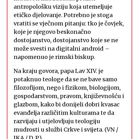
antropološku viziju koja utemeljuje
etičko djelovanje. Potrebno je stoga
vratiti se vječnom pitanju: tko je čovjek,
koje je njegovo beskonačno
dostojanstvo, dostojanstvo koje se ne
može svesti na digitalni android –
napomenuo je rimski biskup.
Na kraju govora, papa Lav XIV. je
potaknuo teologe da se ne bave samo
filozofijom, nego i fizikom, biologijom,
gospodarstvom, pravom, književnošću i
glazbom, kako bi donijeli dobri kvasac
evanđelja različitim kulturama te da
razvijaju i utjelovljuju teologiju
mudrosti u službi Crkve i svijeta. (VN /
IKA / D. P.)