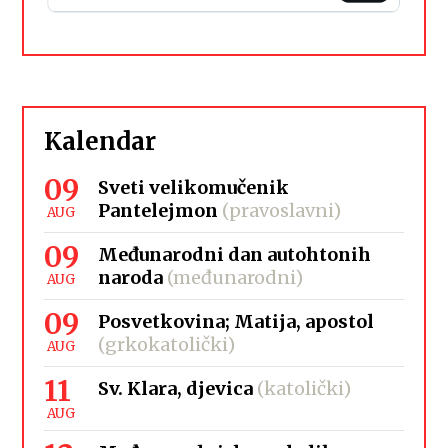
Kalendar
09
Sveti velikomučenik
Pantelejmon
(pravoslavni)
AUG
09
Međunarodni dan autohtonih
naroda
(međunarodni)
AUG
09
Posvetkovina; Matija, apostol
(grkokatolički)
AUG
11
Sv. Klara, djevica
(katolički)
AUG