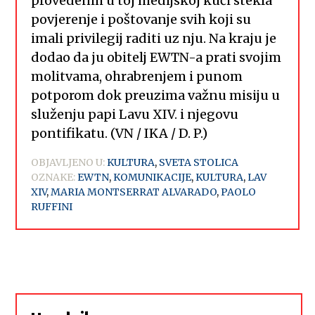
provedenih u toj medijskoj kući stekla
povjerenje i poštovanje svih koji su
imali privilegij raditi uz nju. Na kraju je
dodao da ju obitelj EWTN-a prati svojim
molitvama, ohrabrenjem i punom
potporom dok preuzima važnu misiju u
služenju papi Lavu XIV. i njegovu
pontifikatu. (VN / IKA / D. P.)
OBJAVLJENO U:
KULTURA
,
SVETA STOLICA
OZNAKE:
EWTN
,
KOMUNIKACIJE
,
KULTURA
,
LAV
XIV
,
MARIA MONTSERRAT ALVARADO
,
PAOLO
RUFFINI