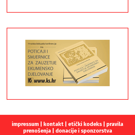
impressum
|
kontakt
|
etički kodeks |
pravila
prenošenja |
donacije i sponzorstva