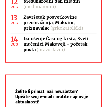
12
Međunarodni dan mladih
(međunarodni)
AUG
13
Završetak posvetkovine
preobraženja; Maksim,
AUG
priznavalac
(grkokatolički)
14
Iznošenje Časnog krsta, Sveti
mučenici Makaveji - početak
AUG
posta
(pravoslavni)
Želite li primati naš newsletter?
Upišite svoj e-mail i pratite najnovije
aktualnosti!