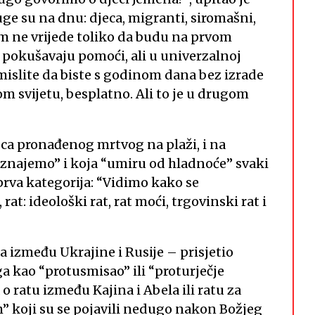
uge su na dnu: djeca, migranti, siromašni,
rem ne vrijede toliko da budu na prvom
 im pokušavaju pomoći, ali u univerzalnoj
Zamislite da biste s godinom dana bez izrade
om svijetu, besplatno. Ali to je u drugom
jca pronađenog mrtvog na plaži, i na
znajemo” i koja “umiru od hladnoće” svaki
 prva kategorija: “Vidimo kako se
rat: ideološki rat, rat moći, trgovinski rat i
a između Ukrajine i Rusije – prisjetio
ga kao “protusmisao” ili “proturječje
o ratu između Kajina i Abela ili ratu za
m” koji su se pojavili nedugo nakon Božjeg