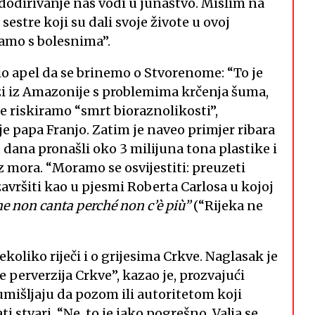
 dodirivanje nas vodi u junaštvo. Mislim na
estre koji su dali svoje živote u ovoj
 tamo s bolesnima”.
ovio apel da se brinemo o Stvorenome: “To je
zi iz Amazonije s problemima krčenja šuma,
e riskiramo “smrt bioraznolikosti”,
je papa Franjo. Zatim je naveo primjer ribara
 dana pronašli oko 3 milijuna tona plastike i
z mora. “Moramo se osvijestiti: preuzeti
avršiti kao u pjesmi Roberta Carlosa u kojoj
me non canta perché non c’è più”
(“Rijeka ne
koliko riječi i o grijesima Crkve. Naglasak je
e perverzija Crkve”, kazao je, prozvajući
umišljaju da pozom ili autoritetom koji
 stvari. “Ne, to je jako pogrešno. Valja se