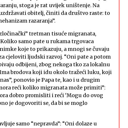
aranju, stoga je rat uvijek uništenje. Na
 uzdržavati obitelj, činiti da društvo raste: to
 mehanizam razaranja”.
“zločinački” tretman tisuće migranata,
: “Koliko samo pate u rukama trgovaca
 snimke koje to prikazuju, a mnogi se čuvaju
za cjeloviti ljudski razvoj. “Oni pate a potom
 bivaju odbijeni, zbog nekoga tko za lokalnu
Ima brodova koji idu okolo tražeći luku, koji
nas”, ponovio je Papa te, kao i u drugim
mora reći koliko migranata može primiti”:
ora dobro promisliti i reći ‘Mogu do ovog
ebno je dogovoriti se, da bi se moglo
avljuje samo “nepravda”: “Oni dolaze u