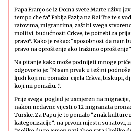
Papa Franjo se iz Doma svete Marte uživo ja
tempo che fa” Fabija Fazija na Rai Tre te s 
ratovima, migrantima, zaštiti svega stvorenoga
molitvi, budućnosti Crkve, te potrebi za prij
pravo”. Kako je rekao: “sposobnost da nam b
pravo na oproštenje ako tražimo oproštenje”
Na pitanje kako može podnijeti mnoge priče 
odgovorio je: “Nisam prvak u težini podnošen
ljudi koji mi pomažu, cijela Crkva, biskupi, 
koji mi pomažu…”.
Prije svega, pogled je usmjeren na migracije
nakon nedavne vijesti o 12 migranata prona
Turske. Za Papu je to pomalo “znak kulture 
kategorizacije”: na prvom mjestu su ratovi, n
“Koliko dugo Jemen pati zbog rata i koliko d