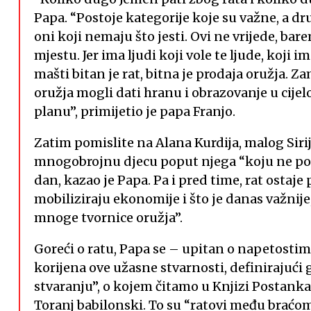
Papa. “Postoje kategorije koje su važne, a dr
oni koji nemaju što jesti. Ovi ne vrijede, ba
mjestu. Jer ima ljudi koji vole te ljude, koji
mašti bitan je rat, bitna je prodaja oružja. 
oružja mogli dati hranu i obrazovanje u cijel
planu”, primijetio je papa Franjo.
Zatim pomislite na Alana Kurdija, malog Siri
mnogobrojnu djecu poput njega “koju ne po
dan, kazao je Papa. Pa i pred time, rat ostaje
mobiliziraju ekonomije i što je danas važnije, 
mnoge tvornice oružja”.
Goreći o ratu, Papa se – upitan o napetostim
korijena ove užasne stvarnosti, definirajući 
stvaranju”, o kojem čitamo u Knjizi Postanka 
Toranj babilonski. To su “ratovi među braćo