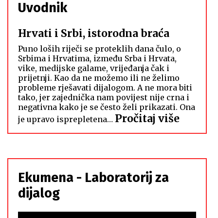
Uvodnik
Hrvati i Srbi, istorodna braća
Puno loših riječi se proteklih dana čulo, o
Srbima i Hrvatima, između Srba i Hrvata,
vike, medijske galame, vrijeđanja čak i
prijetnji. Kao da ne možemo ili ne želimo
probleme rješavati dijalogom. A ne mora biti
tako, jer zajednička nam povijest nije crna i
negativna kako je se često želi prikazati. Ona
:
Pročitaj više
je upravo isprepletena…
Hrvati
i
Srbi,
istoro
Ekumena - Laboratorij za
braća
dijalog