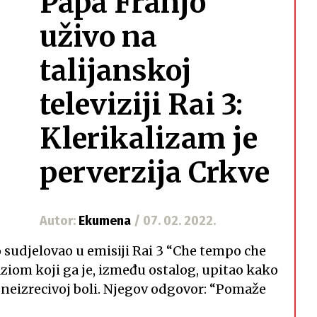
Papa Franjo
uživo na
talijanskoj
televiziji Rai 3:
Klerikalizam je
perverzija Crkve
Autor:
Ekumena
/ 07. 02. 2022.
 sudjelovao u emisiji Rai 3 “Che tempo che
aziom koji ga je, između ostalog, upitao kako
i neizrecivoj boli. Njegov odgovor: “Pomaže