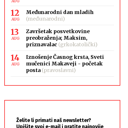
AUG
12
Međunarodni dan mladih
(međunarodni)
AUG
13
Završetak posvetkovine
preobraženja; Maksim,
AUG
priznavalac
(grkokatolički)
14
Iznošenje Časnog krsta, Sveti
mučenici Makaveji - početak
AUG
posta
(pravoslavni)
Želite li primati naš newsletter?
Upišite svoj e-mail i pratite najnovije