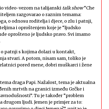
vio video-vezom na talijanski
talk show
“Che
voditeljem razgovarao o raznim temama:
, o odnosu roditelja i djece, o zlu i patnji,
ateljima i oproštenjem koje je “ljudsko
ude oprošteno je ljudsko pravo. Svi imamo
.
o patnji s kojima dolazi u kontakt,
ja stvari. A potom, nisam sam, toliko je
djelatnici pored mene, dobri muškarci i žene
, tema draga Papi. Nažalost, tema je aktualna
đenih mrtvih na granici između Grčke i
ravnodušnosti”. Tu je također “problem
a drugom ljudi. Jemen je primjer za to:
ugo govorimo o djeci Jemena?”, upitao je