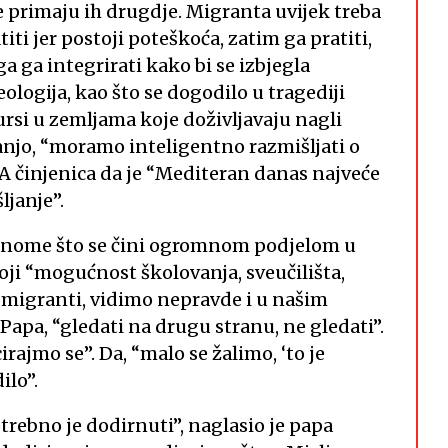
 ne primaju ih drugdje. Migranta uvijek treba
atiti jer postoji poteškoća, zatim ga pratiti,
ga ga integrirati kako bi se izbjegla
eologija, kao što se dogodilo u tragediji
ursi u zemljama koje doživljavaju nagli
anjo, “moramo inteligentno razmišljati o
. A činjenica da je “Mediteran danas najveće
ljanje”.
o onome što se čini ogromnom podjelom u
toji “mogućnost školovanja, sveučilišta,
i migranti, vidimo nepravde i u našim
Papa, “gledati na drugu stranu, ne gledati”.
irajmo se”. Da, “malo se žalimo, ‘to je
ilo”.
potrebno je dodirnuti”, naglasio je papa