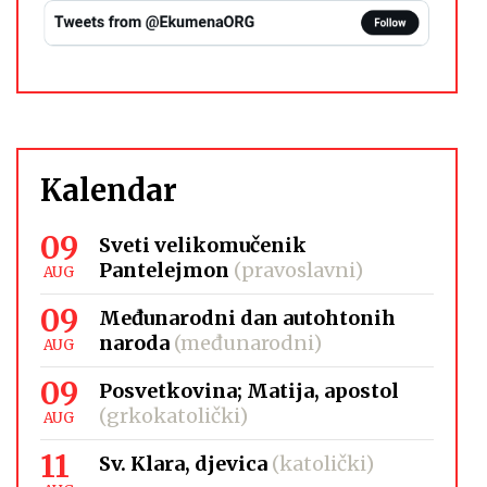
Kalendar
09
Sveti velikomučenik
Pantelejmon
(pravoslavni)
AUG
09
Međunarodni dan autohtonih
naroda
(međunarodni)
AUG
09
Posvetkovina; Matija, apostol
(grkokatolički)
AUG
11
Sv. Klara, djevica
(katolički)