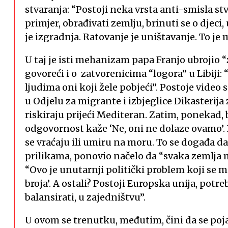
stvaranja: “Postoji neka vrsta anti-smisla stv
primjer, obrađivati ​​zemlju, brinuti se o djeci,
je izgradnja. Ratovanje je uništavanje. To je
U taj je isti mehanizam papa Franjo ubrojio 
govoreći i o zatvorenicima “logora” u Libiji
ljudima oni koji žele pobjeći”. Postoje video
u Odjelu za migrante i izbjeglice Dikasterija 
riskiraju prijeći Mediteran. Zatim, ponekad,
odgovornost kaže ‘Ne, oni ne dolaze ovamo’. 
se vraćaju ili umiru na moru. To se događa da
prilikama, ponovio načelo da “svaka zemlja 
“Ovo je unutarnji politički problem koji se m
broja’. A ostali? Postoji Europska unija, potr
balansirati, u zajedništvu”.
U ovom se trenutku, međutim, čini da se poj