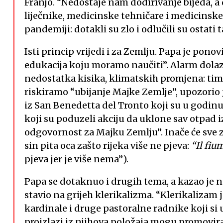
Franjo. “Nedostaje nam dodirivanje bijeda, a
liječnike, medicinske tehničare i medicinske s
pandemiji: dotakli su zlo i odlučili su ostati
Isti princip vrijedi i za Zemlju. Papa je pon
edukacija koju moramo naučiti”. Alarm dola
nedostatka kisika, klimatskih promjena: tim
riskiramo “ubijanje Majke Zemlje”, upozorio 
iz San Benedetta del Tronto koji su u godinu
koji su poduzeli akciju da uklone sav otpad i
odgovornost za Majku Zemlju”. Inače će sve z
sin pita oca zašto rijeka više ne pjeva:
“Il fiu
pjeva jer je više nema”).
Papa se dotaknuo i drugih tema, a kazao je ne
stavio na grijeh klerikalizma. “Klerikalizam j
kardinale i druge pastoralne radnike koji si 
proizlazi iz njihova položaja mogu promovirati