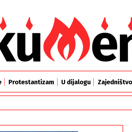
e
Protestantizam
U dijalogu
Zajedništv