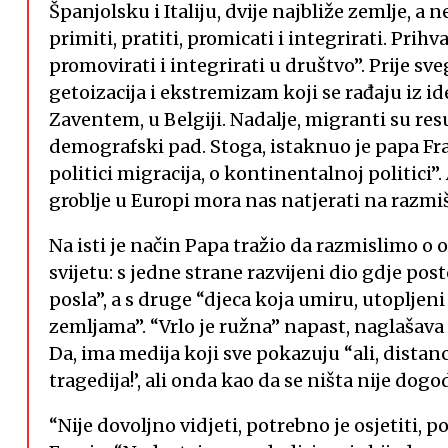
Španjolsku i Italiju, dvije najbliže zemlje, a
primiti, pratiti, promicati i integrirati. Prihv
promovirati i integrirati u društvo”. Prije sve
getoizacija i ekstremizam koji se rađaju iz id
Zaventem, u Belgiji. Nadalje, migranti su res
demografski pad. Stoga, istaknuo je papa Fr
politici migracija, o kontinentalnoj politici”
groblje u Europi mora nas natjerati na razmiš
Na isti je način Papa tražio da razmislimo 
svijetu: s jedne strane razvijeni dio gdje pos
posla”, a s druge “djeca koja umiru, utopljen
zemljama”. “Vrlo je ružna” napast, naglašava 
Da, ima medija koji sve pokazuju “ali, distanc
tragedija!’, ali onda kao da se ništa nije dogod
“Nije dovoljno vidjeti, potrebno je osjetiti, 