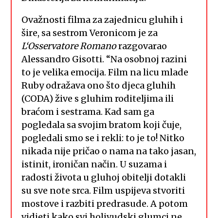
Ovažnosti filma za zajednicu gluhih i
šire, sa sestrom Veronicom je za
L
‘
Osservatore
Romano
razgovarao
Alessandro Gisotti. “Na osobnoj razini
to je velika emocija. Film na licu mlade
Ruby odražava ono što djeca gluhih
(CODA) žive s gluhim roditeljima ili
braćom i sestrama. Kad sam ga
pogledala sa svojim bratom koji čuje,
pogledali smo se i rekli: to je to! Nitko
nikada nije pričao o nama na tako jasan,
istinit, ironičan način. U suzama i
radosti života u gluhoj obitelji dotakli
su sve note srca. Film uspijeva stvoriti
mostove i razbiti predrasude. A potom
vidjeti kako svi holivudski glumci ne