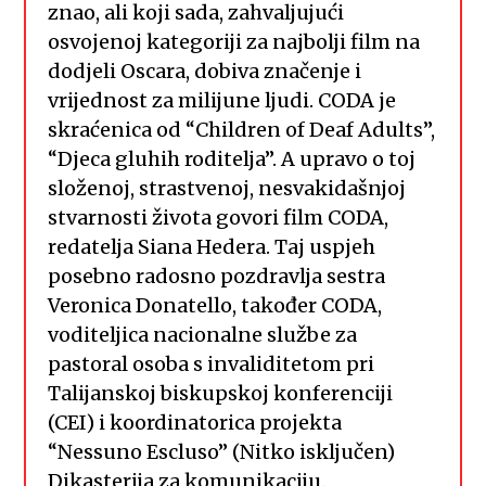
znao, ali koji sada, zahvaljujući
osvojenoj kategoriji za najbolji film na
dodjeli Oscara, dobiva značenje i
vrijednost za milijune ljudi. CODA je
skraćenica od “Children of Deaf Adults”,
“Djeca gluhih roditelja”. A upravo o toj
složenoj, strastvenoj, nesvakidašnjoj
stvarnosti života govori film CODA,
redatelja Siana Hedera. Taj uspjeh
posebno radosno pozdravlja sestra
Veronica Donatello, također CODA,
voditeljica nacionalne službe za
pastoral osoba s invaliditetom pri
Talijanskoj biskupskoj konferenciji
(CEI) i koordinatorica projekta
“Nessuno Escluso” (Nitko isključen)
Dikasterija za komunikaciju.