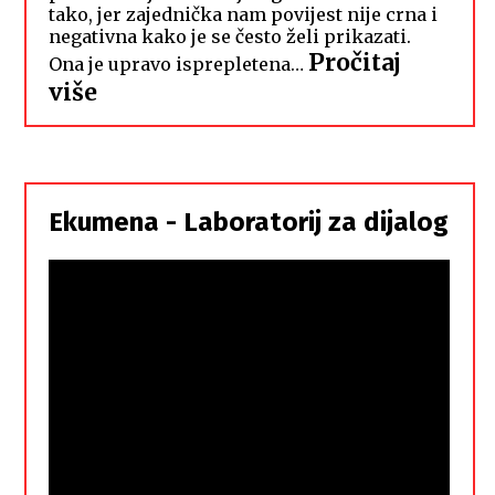
tako, jer zajednička nam povijest nije crna i
negativna kako je se često želi prikazati.
Pročitaj
Ona je upravo isprepletena…
:
više
Hrvati
i
Srbi,
istorodna
Ekumena - Laboratorij za dijalog
braća