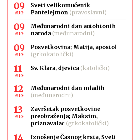
09
Sveti velikomučenik
Pantelejmon
(pravoslavni)
AUG
09
Međunarodni dan autohtonih
naroda
(međunarodni)
AUG
09
Posvetkovina; Matija, apostol
(grkokatolički)
AUG
11
Sv. Klara, djevica
(katolički)
AUG
12
Međunarodni dan mladih
(međunarodni)
AUG
13
Završetak posvetkovine
preobraženja; Maksim,
AUG
priznavalac
(grkokatolički)
14
Iznošenje Časnog krsta, Sveti