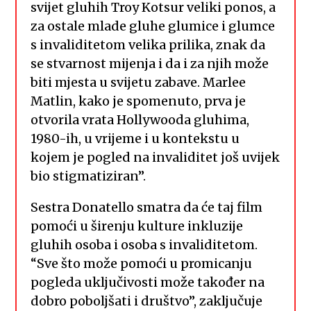
svijet gluhih Troy Kotsur veliki ponos, a
za ostale mlade gluhe glumice i glumce
s invaliditetom velika prilika, znak da
se stvarnost mijenja i da i za njih može
biti mjesta u svijetu zabave. Marlee
Matlin, kako je spomenuto, prva je
otvorila vrata Hollywooda gluhima,
1980-ih, u vrijeme i u kontekstu u
kojem je pogled na invaliditet još uvijek
bio stigmatiziran”.
Sestra Donatello smatra da će taj film
pomoći u širenju kulture inkluzije
gluhih osoba i osoba s invaliditetom.
“Sve što može pomoći u promicanju
pogleda uključivosti može također na
dobro poboljšati i društvo”, zaključuje