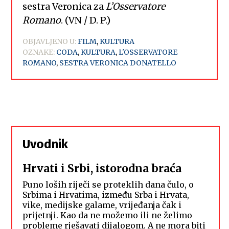
sestra Veronica za
L’Osservatore
Romano
. (VN / D. P.)
OBJAVLJENO U:
FILM
,
KULTURA
OZNAKE:
CODA
,
KULTURA
,
L'OSSERVATORE
ROMANO
,
SESTRA VERONICA DONATELLO
Uvodnik
Hrvati i Srbi, istorodna braća
Puno loših riječi se proteklih dana čulo, o
Srbima i Hrvatima, između Srba i Hrvata,
vike, medijske galame, vrijeđanja čak i
prijetnji. Kao da ne možemo ili ne želimo
probleme rješavati dijalogom. A ne mora biti