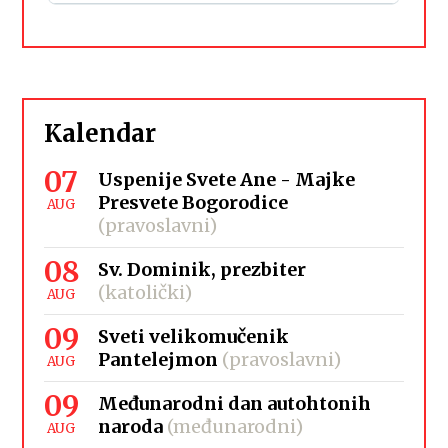
Kalendar
07
Uspenije Svete Ane - Majke
Presvete Bogorodice
AUG
(pravoslavni)
08
Sv. Dominik, prezbiter
(katolički)
AUG
09
Sveti velikomučenik
Pantelejmon
(pravoslavni)
AUG
09
Međunarodni dan autohtonih
naroda
(međunarodni)
AUG