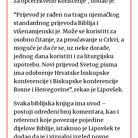
za općecrkveno korištenje”, dodao je.
”Prijevod je rađen na tragu njemačkog
standardnog prijevoda Biblija i
višenamjenski je. Može se koristiti za
osobno čitanje, za proučavanje u Crkvi, a
moguće je da će se, uz neke dorade,
jednog dana koristiti i za liturgijsku
upotrebu. Novi prijevod Svetog pisma
ima odobrenje Hrvatske biskupske
konferencije i Biskupske konferencije
Bosne i Hercegovine”, rekao je Lipovšek.
Svaka biblijska knjiga ima uvod –
postoji određeni broj komentara, kao i
referenci koje povezuje pojedine
dijelove Biblije, istaknuo je Lipovšek te
dodao da je i vizualni izgled novog