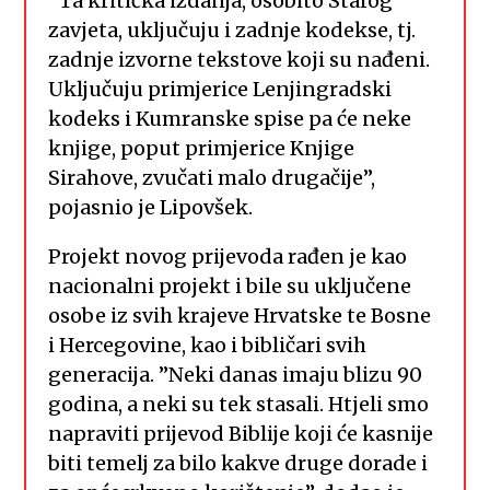
”Ta kritička izdanja, osobito Starog
zavjeta, uključuju i zadnje kodekse, tj.
zadnje izvorne tekstove koji su nađeni.
Uključuju primjerice Lenjingradski
kodeks i Kumranske spise pa će neke
knjige, poput primjerice Knjige
Sirahove, zvučati malo drugačije”,
pojasnio je Lipovšek.
Projekt novog prijevoda rađen je kao
nacionalni projekt i bile su uključene
osobe iz svih krajeve Hrvatske te Bosne
i Hercegovine, kao i bibličari svih
generacija. ”Neki danas imaju blizu 90
godina, a neki su tek stasali. Htjeli smo
napraviti prijevod Biblije koji će kasnije
biti temelj za bilo kakve druge dorade i