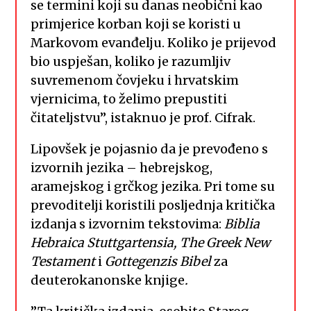
se termini koji su danas neobični kao
primjerice korban koji se koristi u
Markovom evanđelju. Koliko je prijevod
bio uspješan, koliko je razumljiv
suvremenom čovjeku i hrvatskim
vjernicima, to želimo prepustiti
čitateljstvu”, istaknuo je prof. Cifrak.
Lipovšek je pojasnio da je prevođeno s
izvornih jezika – hebrejskog,
aramejskog i grčkog jezika. Pri tome su
prevoditelji koristili posljednja kritička
izdanja s izvornim tekstovima:
Biblia
Hebraica Stuttgartensia, The Greek New
Testament
i
Gottegenzis Bibel
za
deuterokanonske knjige
.