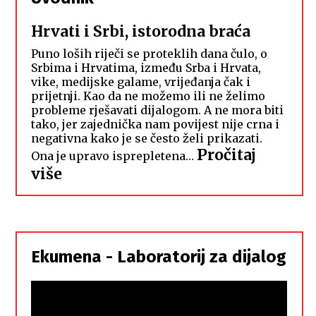
Hrvati i Srbi, istorodna braća
Puno loših riječi se proteklih dana čulo, o
Srbima i Hrvatima, između Srba i Hrvata,
vike, medijske galame, vrijeđanja čak i
prijetnji. Kao da ne možemo ili ne želimo
probleme rješavati dijalogom. A ne mora biti
tako, jer zajednička nam povijest nije crna i
negativna kako je se često želi prikazati.
Pročitaj
Ona je upravo isprepletena…
:
više
Hrvati
i
Srbi,
istorodna
Ekumena - Laboratorij za dijalog
braća