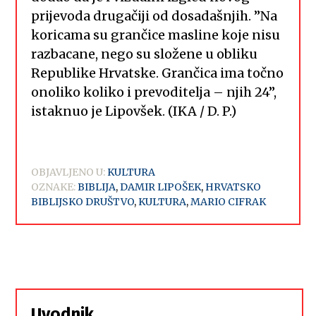
prijevoda drugačiji od dosadašnjih. ”Na
koricama su grančice masline koje nisu
razbacane, nego su složene u obliku
Republike Hrvatske. Grančica ima točno
onoliko koliko i prevoditelja – njih 24”,
istaknuo je Lipovšek. (IKA / D. P.)
OBJAVLJENO U:
KULTURA
OZNAKE:
BIBLIJA
,
DAMIR LIPOŠEK
,
HRVATSKO
BIBLIJSKO DRUŠTVO
,
KULTURA
,
MARIO CIFRAK
Uvodnik