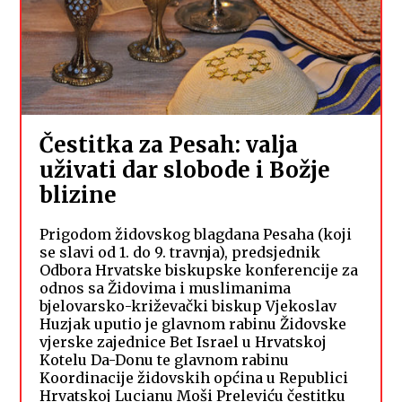
Čestitka za Pesah: valja
uživati dar slobode i Božje
blizine
Prigodom židovskog blagdana Pesaha (koji
se slavi od 1. do 9. travnja), predsjednik
Odbora Hrvatske biskupske konferencije za
odnos sa Židovima i muslimanima
bjelovarsko-križevački biskup Vjekoslav
Huzjak uputio je glavnom rabinu Židovske
vjerske zajednice Bet Israel u Hrvatskoj
Kotelu Da-Donu te glavnom rabinu
Koordinacije židovskih općina u Republici
Hrvatskoj Lucianu Moši Preleviću čestitku