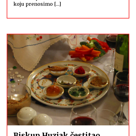
koju prenosimo […]
Biskup Huzjak čestitao