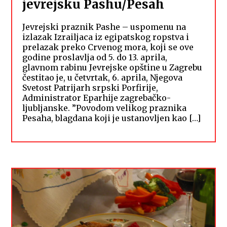
jevrejsku Pashu/Pesah
Jevrejski praznik Pashe – uspomenu na
izlazak Izrailjaca iz egipatskog ropstva i
prelazak preko Crvenog mora, koji se ove
godine proslavlja od 5. do 13. aprila,
glavnom rabinu Jevrejske opštine u Zagrebu
čestitao je, u četvrtak, 6. aprila, Njegova
Svetost Patrijarh srpski Porfirije,
Administrator Eparhije zagrebačko-
ljubljanske. ”Povodom velikog praznika
Pesaha, blagdana koji je ustanovljen kao […]