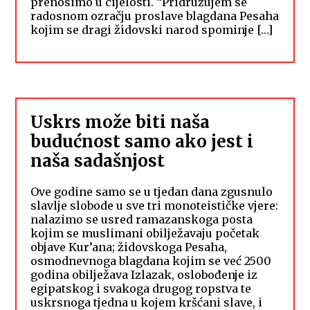
prenosimo u cijelosti. “Pridružujem se
radosnom ozračju proslave blagdana Pesaha
kojim se dragi židovski narod spominje […]
Uskrs može biti naša
budućnost samo ako jest i
naša sadašnjost
Ove godine samo se u tjedan dana zgusnulo
slavlje slobode u sve tri monoteističke vjere:
nalazimo se usred ramazanskoga posta
kojim se muslimani obilježavaju početak
objave Kur’ana; židovskoga Pesaha,
osmodnevnoga blagdana kojim se već 2500
godina obilježava Izlazak, oslobođenje iz
egipatskog i svakoga drugog ropstva te
uskrsnoga tjedna u kojem kršćani slave, i