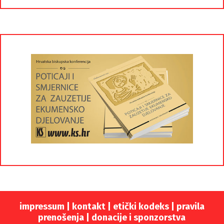
impressum
|
kontakt
|
etički kodeks |
pravila
prenošenja |
donacije i sponzorstva