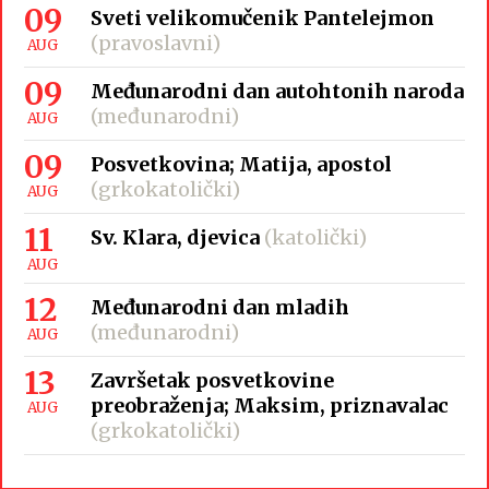
09
Sveti velikomučenik Pantelejmon
(pravoslavni)
AUG
09
Međunarodni dan autohtonih naroda
(međunarodni)
AUG
09
Posvetkovina; Matija, apostol
(grkokatolički)
AUG
11
Sv. Klara, djevica
(katolički)
AUG
12
Međunarodni dan mladih
(međunarodni)
AUG
13
Završetak posvetkovine
preobraženja; Maksim, priznavalac
AUG
(grkokatolički)