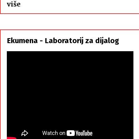
:
više
Hrvati
i
Srbi,
istorodna
Ekumena - Laboratorij za dijalog
braća