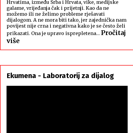
Hrvatima, između Srba i Hrvata, vike, medijske
galame, vrijeđanja čak i prijetnji. Kao da ne
možemo ili ne želimo probleme rješavati
dijalogom. A ne mora biti tako, jer zajednička nam
povijest nije crna i negativna kako je se često želi
Pročitaj
prikazati. Ona je upravo isprepletena…
:
više
Hrvati
i
Srbi,
istorodna
Ekumena - Laboratorij za dijalog
braća