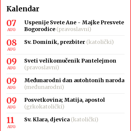
Kalendar
07
Uspenije Svete Ane - Majke Presvete
Bogorodice
(pravoslavni)
AUG
08
Sv. Dominik, prezbiter
(katolički)
AUG
09
Sveti velikomučenik Pantelejmon
(pravoslavni)
AUG
09
Međunarodni dan autohtonih naroda
(međunarodni)
AUG
09
Posvetkovina; Matija, apostol
(grkokatolički)
AUG
11
Sv. Klara, djevica
(katolički)
AUG