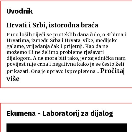
Uvodnik
Hrvati i Srbi, istorodna braća
Puno loših riječi se proteklih dana čulo, o Srbima i
Hrvatima, između Srba i Hrvata, vike, medijske
galame, vrijeđanja čak i prijetnji. Kao da ne
možemo ili ne želimo probleme rješavati
dijalogom. A ne mora biti tako, jer zajednička nam
povijest nije crna i negativna kako je se često želi
Pročitaj
prikazati. Ona je upravo isprepletena…
:
više
Hrvati
i
Srbi,
istorodna
Ekumena - Laboratorij za dijalog
braća