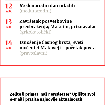
12
Međunarodni dan mladih
(međunarodni)
AUG
13
Završetak posvetkovine
preobraženja; Maksim, priznavalac
AUG
(grkokatolički)
14
Iznošenje Časnog krsta, Sveti
mučenici Makaveji - početak posta
AUG
(pravoslavni)
Želite li primati naš newsletter? Upišite svoj
e-mail i pratite najnovije aktualnosti!