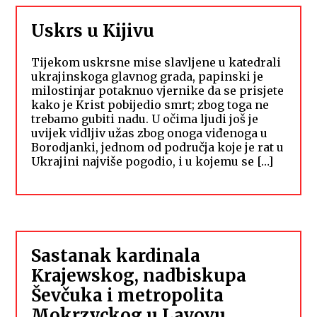
Uskrs u Kijivu
Tijekom uskrsne mise slavljene u katedrali
ukrajinskoga glavnog grada, papinski je
milostinjar potaknuo vjernike da se prisjete
kako je Krist pobijedio smrt; zbog toga ne
trebamo gubiti nadu. U očima ljudi još je
uvijek vidljiv užas zbog onoga viđenoga u
Borodjanki, jednom od područja koje je rat u
Ukrajini najviše pogodio, i u kojemu se […]
Sastanak kardinala
Krajewskog, nadbiskupa
Ševčuka i metropolita
Mokrzyckog u Lavovu