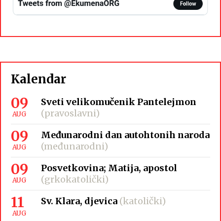
Kalendar
09
Sveti velikomučenik Pantelejmon
(pravoslavni)
AUG
09
Međunarodni dan autohtonih naroda
(međunarodni)
AUG
09
Posvetkovina; Matija, apostol
(grkokatolički)
AUG
11
Sv. Klara, djevica
(katolički)
AUG