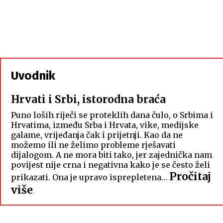
Uvodnik
Hrvati i Srbi, istorodna braća
Puno loših riječi se proteklih dana čulo, o Srbima i
Hrvatima, između Srba i Hrvata, vike, medijske
galame, vrijeđanja čak i prijetnji. Kao da ne
možemo ili ne želimo probleme rješavati
dijalogom. A ne mora biti tako, jer zajednička nam
povijest nije crna i negativna kako je se često želi
Pročitaj
prikazati. Ona je upravo isprepletena…
:
više
Hrvati
i