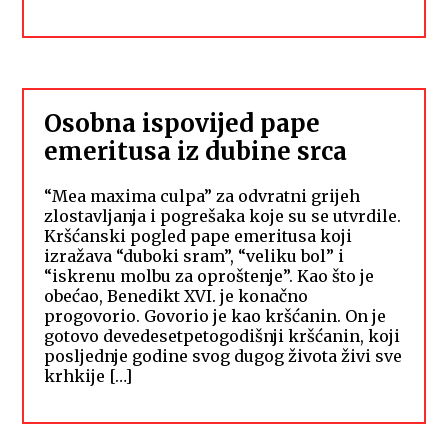
Osobna ispovijed pape
emeritusa iz dubine srca
“Mea maxima culpa” za odvratni grijeh
zlostavljanja i pogrešaka koje su se utvrdile.
Kršćanski pogled pape emeritusa koji
izražava “duboki sram”, “veliku bol” i
“iskrenu molbu za oproštenje”. Kao što je
obećao, Benedikt XVI. je konačno
progovorio. Govorio je kao kršćanin. On je
gotovo devedesetpetogodišnji kršćanin, koji
posljednje godine svog dugog života živi sve
krhkije […]