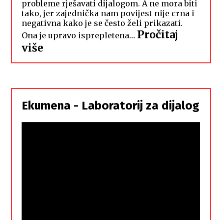
probleme rješavati dijalogom. A ne mora biti
tako, jer zajednička nam povijest nije crna i
negativna kako je se često želi prikazati.
Pročitaj
Ona je upravo isprepletena…
:
više
Hrvati
i
Srbi,
istorodna
Ekumena - Laboratorij za dijalog
braća