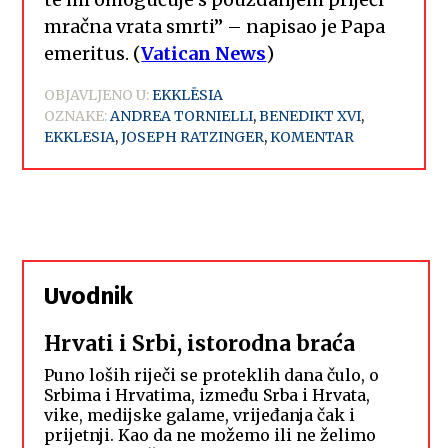
mračna vrata smrti” – napisao je Papa
emeritus. (
Vatican News
)
OBJAVLJENO U:
EKKLĒSIA
OZNAKE:
ANDREA TORNIELLI
,
BENEDIKT XVI
,
EKKLESIA
,
JOSEPH RATZINGER
,
KOMENTAR
Uvodnik
Hrvati i Srbi, istorodna braća
Puno loših riječi se proteklih dana čulo, o
Srbima i Hrvatima, između Srba i Hrvata,
vike, medijske galame, vrijeđanja čak i
prijetnji. Kao da ne možemo ili ne želimo