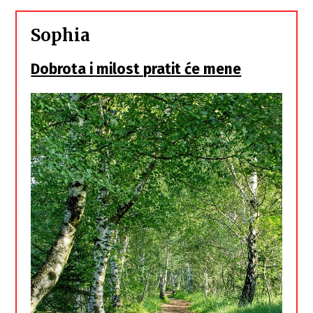
Sophia
Dobrota i milost pratit će mene