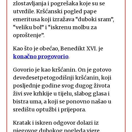
zlostavljanja i pogrešaka koje su se
utvrdile. Kršćanski pogled pape
emeritusa koji izražava “duboki sram”,
“veliku bol” i “iskrenu molbu za
oproštenje”.
Kao što je obećao, Benedikt XVI. je
kona
č
no
progovorio
.
Govorio je kao kršćanin. On je gotovo
devedesetpetogodišnji kršćanin, koji
posljednje godine svog dugog života
živi sve krhkije u tijelu, slabog glasa i
bistra uma, a koji se ponovno našao u
središtu optužbi i prijepora.
Kratak i iskren odgovor dolazi iz
njegovog dubokog pogleda vjere.