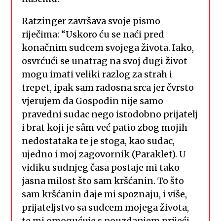
Ratzinger završava svoje pismo
riječima: “Uskoro ću se naći pred
konačnim sudcem svojega života. Iako,
osvrćući se unatrag na svoj dugi život
mogu imati veliki razlog za strah i
trepet, ipak sam radosna srca jer čvrsto
vjerujem da Gospodin nije samo
pravedni sudac nego istodobno prijatelj
i brat koji je sâm već patio zbog mojih
nedostataka te je stoga, kao sudac,
ujedno i moj zagovornik (Paraklet). U
vidiku sudnjeg časa postaje mi tako
jasna milost što sam kršćanin. To što
sam kršćanin daje mi spoznaju, i više,
prijateljstvo sa sudcem mojega života,
te mi omogućuje s pouzdanjem prijeći