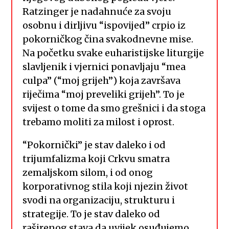
Ratzinger je nadahnuće za svoju
osobnu i dirljivu “ispovijed” crpio iz
pokorničkog čina svakodnevne mise.
Na početku svake euharistijske liturgije
slavljenik i vjernici ponavljaju “mea
culpa” (“moj grijeh”) koja završava
riječima “moj preveliki grijeh”. To je
svijest o tome da smo grešnici i da stoga
trebamo moliti za milost i oprost.
“Pokornički” je stav daleko i od
trijumfalizma koji Crkvu smatra
zemaljskom silom, i od onog
korporativnog stila koji njezin život
svodi na organizaciju, strukturu i
strategije. To je stav daleko od
raširenog stava da uvijek osuđujemo