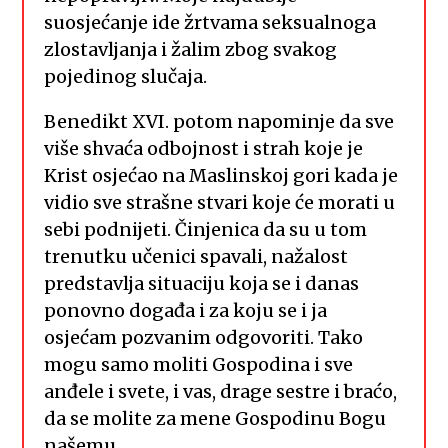
suosjećanje ide žrtvama seksualnoga
zlostavljanja i žalim zbog svakog
pojedinog slučaja.
Benedikt XVI. potom napominje da sve
više shvaća odbojnost i strah koje je
Krist osjećao na Maslinskoj gori kada je
vidio sve strašne stvari koje će morati u
sebi podnijeti. Činjenica da su u tom
trenutku učenici spavali, nažalost
predstavlja situaciju koja se i danas
ponovno događa i za koju se i ja
osjećam pozvanim odgovoriti. Tako
mogu samo moliti Gospodina i sve
anđele i svete, i vas, drage sestre i braćo,
da se molite za mene Gospodinu Bogu
našemu.