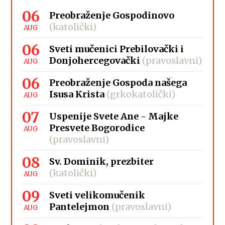
06
Preobraženje Gospodinovo
(katolički)
AUG
06
Sveti mučenici Prebilovački i
Donjohercegovački
(pravoslavni)
AUG
06
Preobraženje Gospoda našega
Isusa Krista
(grkokatolički)
AUG
07
Uspenije Svete Ane - Majke
Presvete Bogorodice
AUG
(pravoslavni)
08
Sv. Dominik, prezbiter
(katolički)
AUG
09
Sveti velikomučenik
Pantelejmon
(pravoslavni)
AUG