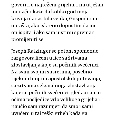
govoriti o najtežem grijehu. I na utješan
mi način kaže da koliko god moja
krivnja danas bila velika, Gospodin mi
oprašta, ako iskreno dopustim da me
on ispita, i ako sam uistinu spreman
promijeniti se.
Joseph Ratzinger se potom spomenuo
razgovora licem u lice sa žrtvama
zlostavljanja koje su počinili svećenici.
Na svim svojim susretima, posebno
tijekom brojnih apostolskih putovanja,
sa žrtvama seksualnoga zlostavljanja
koje su počinili svećenici, gledao sam u
očima posljedice vrlo velikoga grijeha i
naučio sam razumjeti da smo i sami
uvučeni u taj teški grijeh kada ga