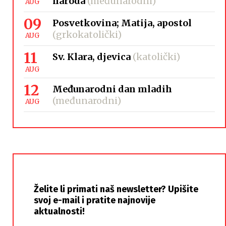
naroda
(međunarodni)
AUG
09
Posvetkovina; Matija, apostol
(grkokatolički)
AUG
11
Sv. Klara, djevica
(katolički)
AUG
12
Međunarodni dan mladih
(međunarodni)
AUG
Želite li primati naš newsletter? Upišite
svoj e-mail i pratite najnovije
aktualnosti!