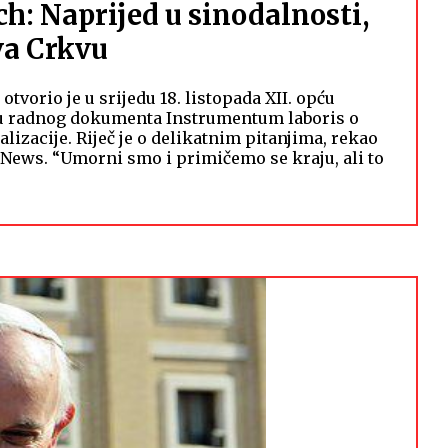
h: Naprijed u sinodalnosti,
va Crkvu
otvorio je u srijedu 18. listopada XII. opću
u radnog dokumenta Instrumentum laboris o
alizacije. Riječ je o delikatnim pitanjima, rekao
ican News. “Umorni smo i primičemo se kraju, ali to