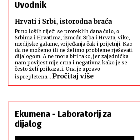
Uvodnik
Hrvati i Srbi, istorodna braća
Puno loših riječi se proteklih dana čulo, o
Srbima i Hrvatima, između Srba i Hrvata, vike,
medijske galame, vrijeđanja čak i prijetnji. Kao
da ne možemo ili ne želimo probleme rješavati
dijalogom. A ne mora biti tako, jer zajednička
nam povijest nije crna i negativna kako je se
često želi prikazati. Ona je upravo
:
Pročitaj više
isprepletena…
Hrvati
i
Srbi,
istorodna
Ekumena - Laboratorij za
braća
dijalog