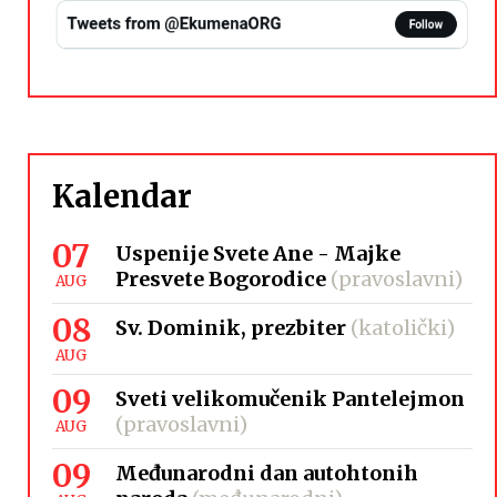
Kalendar
07
Uspenije Svete Ane - Majke
Presvete Bogorodice
(pravoslavni)
AUG
08
Sv. Dominik, prezbiter
(katolički)
AUG
09
Sveti velikomučenik Pantelejmon
(pravoslavni)
AUG
09
Međunarodni dan autohtonih