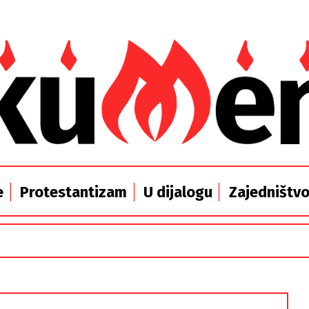
e
Protestantizam
U dijalogu
Zajedništv