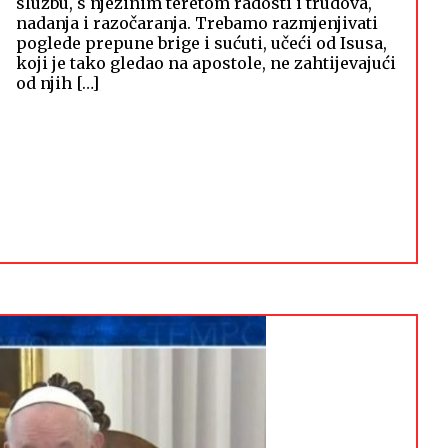
službu, s njezinim teretom radosti i trudova,
nadanja i razočaranja. Trebamo razmjenjivati
poglede prepune brige i sućuti, učeći od Isusa,
koji je tako gledao na apostole, ne zahtijevajući
od njih […]