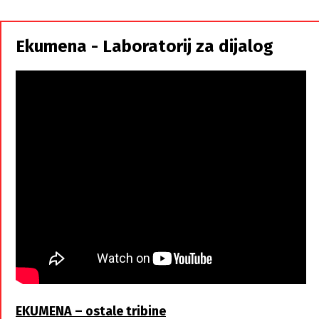
i
Srbi,
istorodna
Ekumena - Laboratorij za dijalog
braća
EKUMENA – ostale tribine