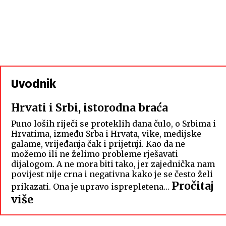
Uvodnik
Hrvati i Srbi, istorodna braća
Puno loših riječi se proteklih dana čulo, o Srbima i
Hrvatima, između Srba i Hrvata, vike, medijske
galame, vrijeđanja čak i prijetnji. Kao da ne
možemo ili ne želimo probleme rješavati
dijalogom. A ne mora biti tako, jer zajednička nam
povijest nije crna i negativna kako je se često želi
Pročitaj
prikazati. Ona je upravo isprepletena…
:
više
Hrvati