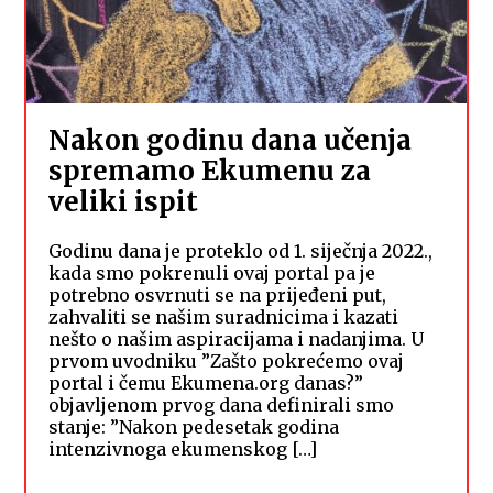
Nakon godinu dana učenja
spremamo Ekumenu za
veliki ispit
Godinu dana je proteklo od 1. siječnja 2022.,
kada smo pokrenuli ovaj portal pa je
potrebno osvrnuti se na prijeđeni put,
zahvaliti se našim suradnicima i kazati
nešto o našim aspiracijama i nadanjima. U
prvom uvodniku ”Zašto pokrećemo ovaj
portal i čemu Ekumena.org danas?”
objavljenom prvog dana definirali smo
stanje: ”Nakon pedesetak godina
intenzivnoga ekumenskog […]