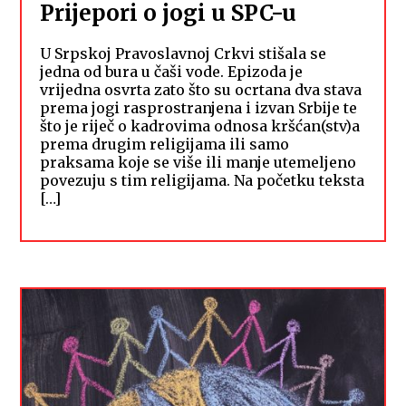
Prijepori o jogi u SPC-u
U Srpskoj Pravoslavnoj Crkvi stišala se
jedna od bura u čaši vode. Epizoda je
vrijedna osvrta zato što su ocrtana dva stava
prema jogi rasprostranjena i izvan Srbije te
što je riječ o kadrovima odnosa kršćan(stv)a
prema drugim religijama ili samo
praksama koje se više ili manje utemeljeno
povezuju s tim religijama. Na početku teksta
[…]