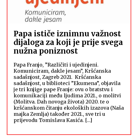
Papa ističe iznimnu važnost
dijaloga za koji je prije svega
nužna poniznost
Papa Franjo, ”Različiti i ujedinjeni.
Komuniciram, dakle jesam”, Kršćanska
sadašnjost, Zagreb 2021. Kršćanska
sadašnjost, u biblioteci ”Ekumena”, objavila
je tri knjige pape Franje: ovu o bratstvu i
komunikaciji među ljudima 2021., o molitvi
(Molitva. Dah novoga života) 2020. te o
kršćanskom čitanju ekoloških izazova (Naša
majka Zemlja) također 2021., sve tri u
prijevodu Tomislava Kasića. […]