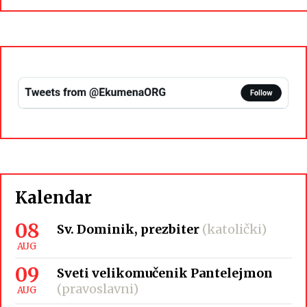
Kalendar
08
Sv. Dominik, prezbiter
(katolički)
AUG
09
Sveti velikomučenik Pantelejmon
(pravoslavni)
AUG