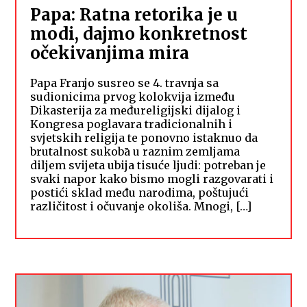
Papa: Ratna retorika je u
modi, dajmo konkretnost
očekivanjima mira
Papa Franjo susreo se 4. travnja sa
sudionicima prvog kolokvija između
Dikasterija za međureligijski dijalog i
Kongresa poglavara tradicionalnih i
svjetskih religija te ponovno istaknuo da
brutalnost sukobā u raznim zemljama
diljem svijeta ubija tisuće ljudi: potreban je
svaki napor kako bismo mogli razgovarati i
postići sklad među narodima, poštujući
različitost i očuvanje okoliša. Mnogi, […]