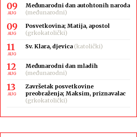
09
Međunarodni dan autohtonih naroda
(međunarodni)
AUG
09
Posvetkovina; Matija, apostol
(grkokatolički)
AUG
11
Sv. Klara, djevica
(katolički)
AUG
12
Međunarodni dan mladih
(međunarodni)
AUG
13
Završetak posvetkovine
preobraženja; Maksim, priznavalac
AUG
(grkokatolički)