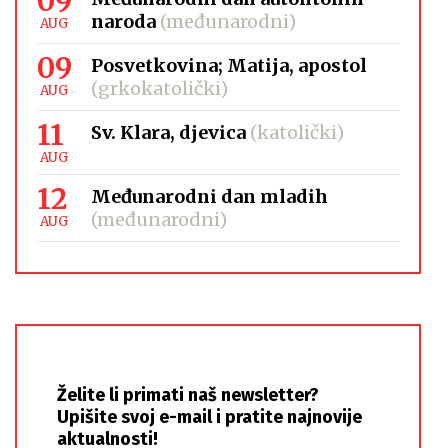
09
naroda
(međunarodni)
AUG
09
Posvetkovina; Matija, apostol
(grkokatolički)
AUG
11
Sv. Klara, djevica
(katolički)
AUG
12
Međunarodni dan mladih
(međunarodni)
AUG
Želite li primati naš newsletter?
Upišite svoj e-mail i pratite najnovije
aktualnosti!