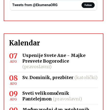
Kalendar
07
Uspenije Svete Ane - Majke
Presvete Bogorodice
AUG
(pravoslavni)
08
Sv. Dominik, prezbiter
(katolički)
AUG
09
Sveti velikomučenik
Pantelejmon
(pravoslavni)
AUG
Međunarodni dan autohtonih