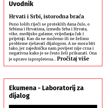
Uvodnik
Hrvati i Srbi, istorodna braća
Puno loših riječi se proteklih dana čulo, o
Srbima i Hrvatima, između Srba i Hrvata,
vike, medijske galame, vrijeđanja čak i
prijetnji. Kao da ne možemo ili ne želimo
probleme rješavati dijalogom. A ne mora biti
tako, jer zajednička nam povijest nije crna i
negativna kako je se često želi prikazati. Ona
:
Pročitaj više
je upravo isprepletena…
Hrvati
i
Srbi,
istoro
Ekumena - Laboratorij za
braća
dijalog