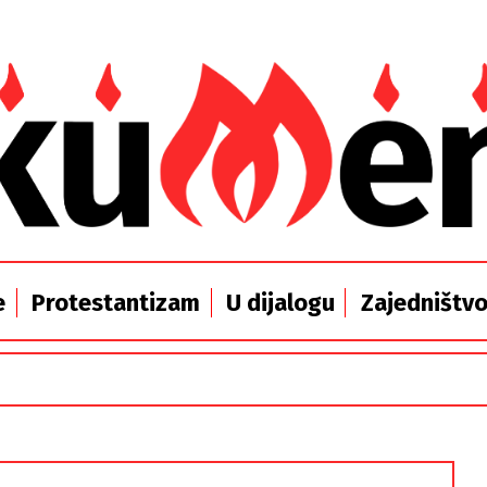
e
Protestantizam
U dijalogu
Zajedništv