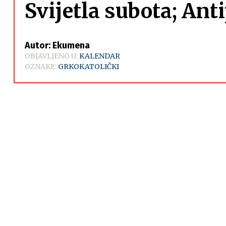
Svijetla subota; Ant
Autor: Ekumena
OBJAVLJENO U:
KALENDAR
OZNAKE:
GRKOKATOLIČKI