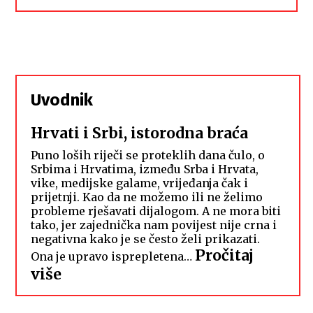
Uvodnik
Hrvati i Srbi, istorodna braća
Puno loših riječi se proteklih dana čulo, o
Srbima i Hrvatima, između Srba i Hrvata,
vike, medijske galame, vrijeđanja čak i
prijetnji. Kao da ne možemo ili ne želimo
probleme rješavati dijalogom. A ne mora biti
tako, jer zajednička nam povijest nije crna i
negativna kako je se često želi prikazati.
Pročitaj
Ona je upravo isprepletena…
:
više
Hrvati
i