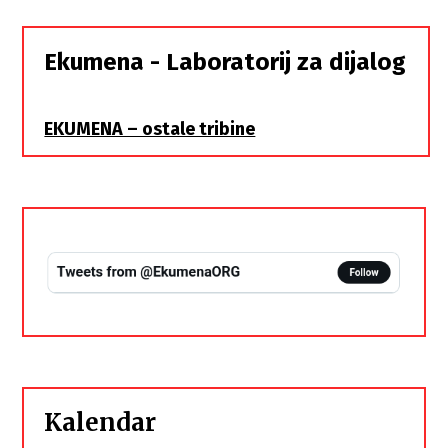
Srbi,
istorodna
Ekumena - Laboratorij za dijalog
braća
EKUMENA – ostale tribine
Kalendar