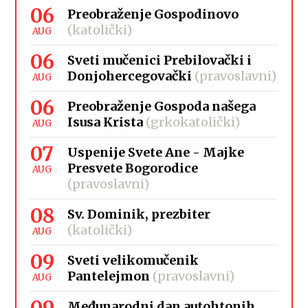
06
Preobraženje Gospodinovo
(katolički)
AUG
06
Sveti mučenici Prebilovački i
Donjohercegovački
(pravoslavni)
AUG
06
Preobraženje Gospoda našega
Isusa Krista
(grkokatolički)
AUG
07
Uspenije Svete Ane - Majke
Presvete Bogorodice
AUG
(pravoslavni)
08
Sv. Dominik, prezbiter
(katolički)
AUG
09
Sveti velikomučenik
Pantelejmon
(pravoslavni)
AUG
09
Međunarodni dan autohtonih