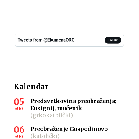
Kalendar
05
Predsvetkovina preobraženja;
Eusignij, mučenik
AUG
(grkokatolički)
06
Preobraženje Gospodinovo
(katolički)
AUG