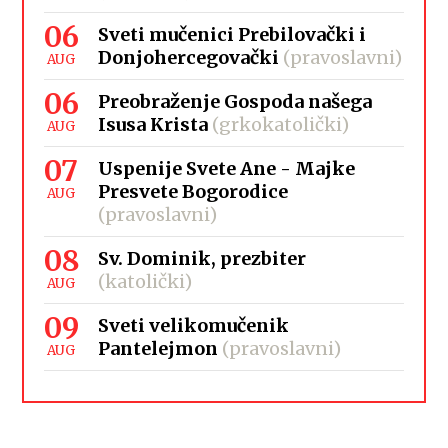
06
Sveti mučenici Prebilovački i
Donjohercegovački
(pravoslavni)
AUG
06
Preobraženje Gospoda našega
Isusa Krista
(grkokatolički)
AUG
07
Uspenije Svete Ane - Majke
Presvete Bogorodice
AUG
(pravoslavni)
08
Sv. Dominik, prezbiter
(katolički)
AUG
09
Sveti velikomučenik
Pantelejmon
(pravoslavni)
AUG