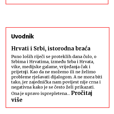
Uvodnik
Hrvati i Srbi, istorodna braća
Puno loših riječi se proteklih dana čulo, o
Srbima i Hrvatima, između Srba i Hrvata,
vike, medijske galame, vrijeđanja čak i
prijetnji. Kao da ne možemo ili ne želimo
probleme rješavati dijalogom. A ne mora biti
tako, jer zajednička nam povijest nije crna i
negativna kako je se često želi prikazati.
Pročitaj
Ona je upravo isprepletena…
:
više
Hrvati
i