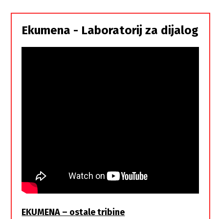
Srbi,
istorodna
Ekumena - Laboratorij za dijalog
braća
EKUMENA – ostale tribine