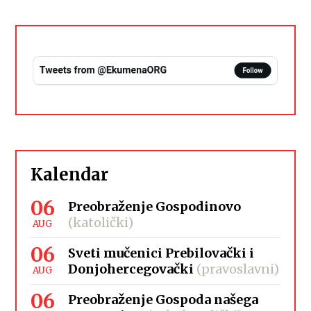
Kalendar
06
Preobraženje Gospodinovo
(katolički)
AUG
06
Sveti mučenici Prebilovački i
Donjohercegovački
(pravoslavni)
AUG
06
Preobraženje Gospoda našega