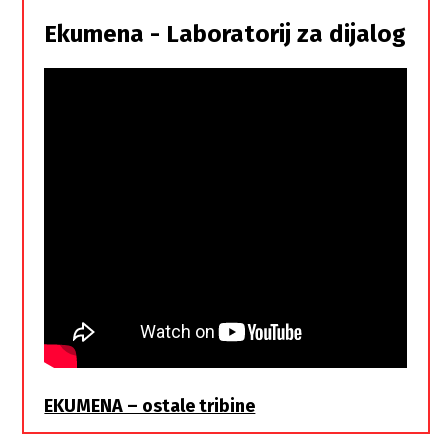
istorodna
Ekumena - Laboratorij za dijalog
braća
EKUMENA – ostale tribine