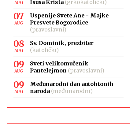
Isusa Krista
(grkokatolički)
AUG
07
Uspenije Svete Ane - Majke
Presvete Bogorodice
AUG
(pravoslavni)
08
Sv. Dominik, prezbiter
(katolički)
AUG
09
Sveti velikomučenik
Pantelejmon
(pravoslavni)
AUG
09
Međunarodni dan autohtonih
naroda
(međunarodni)
AUG