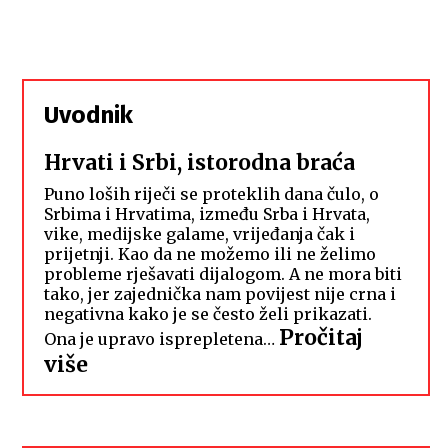
Uvodnik
Hrvati i Srbi, istorodna braća
Puno loših riječi se proteklih dana čulo, o
Srbima i Hrvatima, između Srba i Hrvata,
vike, medijske galame, vrijeđanja čak i
prijetnji. Kao da ne možemo ili ne želimo
probleme rješavati dijalogom. A ne mora biti
tako, jer zajednička nam povijest nije crna i
negativna kako je se često želi prikazati.
Pročitaj
Ona je upravo isprepletena…
:
više
Hrvati
i
Srbi,