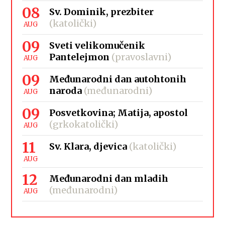
08
Sv. Dominik, prezbiter
(katolički)
AUG
09
Sveti velikomučenik
Pantelejmon
(pravoslavni)
AUG
09
Međunarodni dan autohtonih
naroda
(međunarodni)
AUG
09
Posvetkovina; Matija, apostol
(grkokatolički)
AUG
11
Sv. Klara, djevica
(katolički)
AUG
12
Međunarodni dan mladih
(međunarodni)
AUG