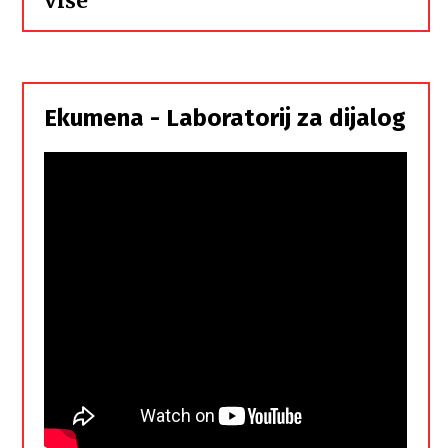
više
Hrvati
i
Srbi,
istorodna
Ekumena - Laboratorij za dijalog
braća