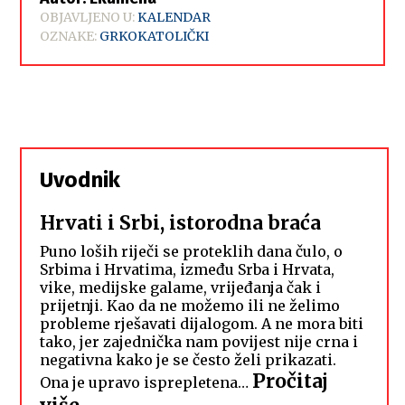
OBJAVLJENO U:
KALENDAR
OZNAKE:
GRKOKATOLIČKI
Uvodnik
Hrvati i Srbi, istorodna braća
Puno loših riječi se proteklih dana čulo, o
Srbima i Hrvatima, između Srba i Hrvata,
vike, medijske galame, vrijeđanja čak i
prijetnji. Kao da ne možemo ili ne želimo
probleme rješavati dijalogom. A ne mora biti
tako, jer zajednička nam povijest nije crna i
negativna kako je se često želi prikazati.
Pročitaj
Ona je upravo isprepletena…
: