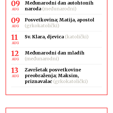
09
Međunarodni dan autohtonih
naroda
(međunarodni)
AUG
09
Posvetkovina; Matija, apostol
(grkokatolički)
AUG
11
Sv. Klara, djevica
(katolički)
AUG
12
Međunarodni dan mladih
(međunarodni)
AUG
13
Završetak posvetkovine
preobraženja; Maksim,
AUG
priznavalac
(grkokatolički)