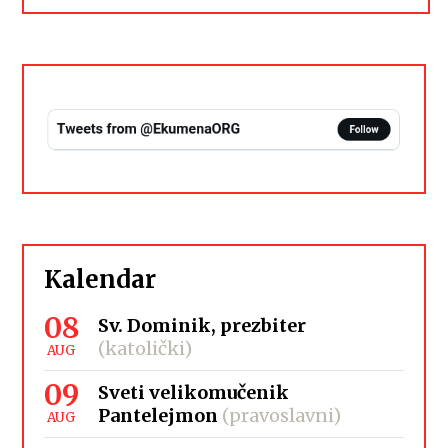
Kalendar
08
Sv. Dominik, prezbiter
(katolički)
AUG
09
Sveti velikomučenik
Pantelejmon
(pravoslavni)
AUG