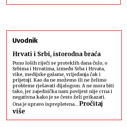
Uvodnik
Hrvati i Srbi, istorodna braća
Puno loših riječi se proteklih dana čulo, o
Srbima i Hrvatima, između Srba i Hrvata,
vike, medijske galame, vrijeđanja čak i
prijetnji. Kao da ne možemo ili ne želimo
probleme rješavati dijalogom. A ne mora biti
tako, jer zajednička nam povijest nije crna i
negativna kako je se često želi prikazati.
Pročitaj
Ona je upravo isprepletena…
:
više
Hrvati
i