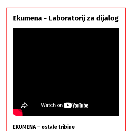
Srbi,
istorodna
Ekumena - Laboratorij za dijalog
braća
EKUMENA – ostale tribine