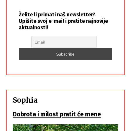
Želite li primati naš newsletter?
Upišite svoj e-mail i pratite najnovije
aktualnosti!
Sophia
Dobrota i milost pratit će mene